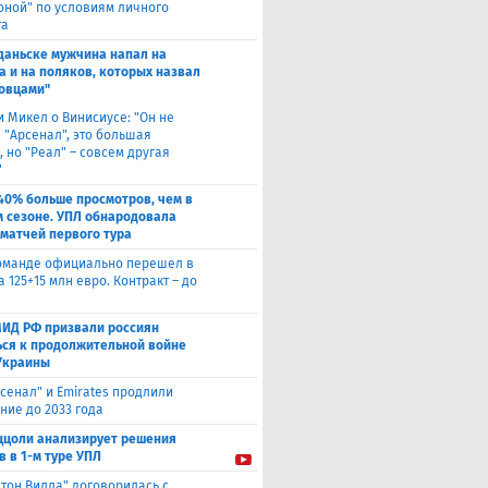
оной" по условиям личного
та
Гданьске мужчина напал на
а и на поляков, которых назвал
овцами"
и Микел о Винисиусе: "Он не
 "Арсенал", это большая
 но "Реал" – совсем другая
"
40% больше просмотров, чем в
 сезоне. УПЛ обнародовала
 матчей первого тура
оманде официально перешел в
а 125+15 млн евро. Контракт – до
МИД РФ призвали россиян
ься к продолжительной войне
Украины
сенал" и Emirates продлили
ние до 2033 года
ццоли анализирует решения
в в 1-м туре УПЛ
стон Вилла" договорилась с