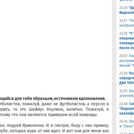
23:26
"Д
Видеооб
23:21
"Р
контракт
23:10
"У
покрови
очевидн
после п
23:07
Ли
разгроми
мячей "
22:56
По
определ
ДАК 190
22:53
Ко
агентом.
ющийся для тебя образцом, источником вдохновения.
тболистов, пожалуй, даже не футболистов, а персон в
22:48
Си
"Андерл
орить, то это Шеймус Коулмэн, капитан. Пожалуй, я
квалифи
отому что они являются примером всей команды.
22:36
Ли
ое, Андрей Ярмоленко. И я смотрю, беру с них пример,
и "Леха"
лубе, которая аура от них идет. И вот они для меня как