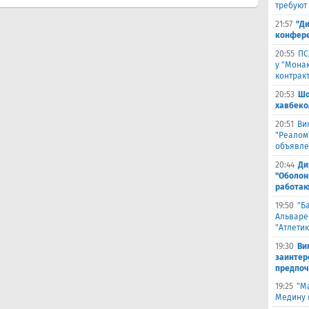
требуют
21:57
"Ди
конфере
20:55
ПС
у "Монак
контрак
20:53
Шо
хавбеко
20:51
Ви
"Реалом
объявле
20:44
Ди
"Оболонь
работаю
19:50
"Б
Альваре
"Атлетик
19:30
Ви
заинтер
предпоч
19:25
"М
Медину в