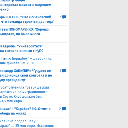
с-арбитр ФИФА
ентировал момент с падением
ренко
орь КОСТЮК: "Еще Лобановский
7
, что команда строится два года"
твей ПОНОМАРЕНКО: "Хорошо,
выиграли, но было много
а Европы. "Университатя"
ка сыграла вничью с ​КуПС
антьяго Бернабеу" – фаворит на
ние финала ЧМ-2030
ександр ХАЦКЕВИЧ: "Гуцуляк не
1
ал до конца свой контракт и не
уку президенту"
арса" отменила товарищеский
Марокко из-за миграционного
 в Сеуте. Клуб должен был
 4,5 млн евро
инамо" - "Карабах" 1:0. Отчет о
2
Победа на жилах
илан" не продал Леау
сараю" за 35 млн евро. Итальянцы