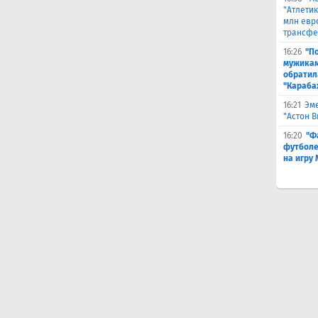
"Атлетик
млн евр
трансфе
16:26
"П
мужикам
обратил
"Караба
16:21
Эме
"Астон 
16:20
"Ф
футболе
на игру