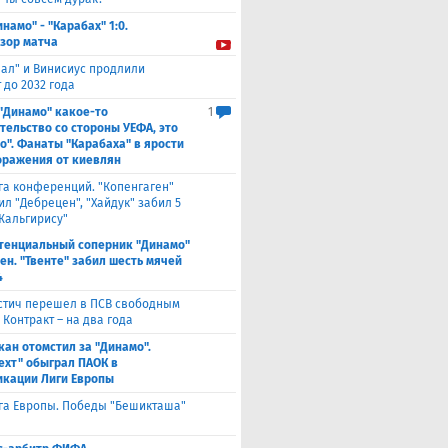
инамо" - "Карабах" 1:0.
зор матча
еал" и Винисиус продлили
 до 2032 года
 "Динамо" какое-то
1
тельство со стороны УЕФА, это
о". Фанаты "Карабаха" в ярости
оражения от киевлян
га конференций. "Копенгаген"
л "Дебрецен", "Хайдук" забил 5
Жальгирису"
тенциальный соперник "Динамо"
ен. "Твенте" забил шесть мячей
4
стич перешел в ПСВ свободным
 Контракт – на два года
кан отомстил за "Динамо".
ехт" обыграл ПАОК в
кации Лиги Европы
га Европы. Победы "Бешикташа"