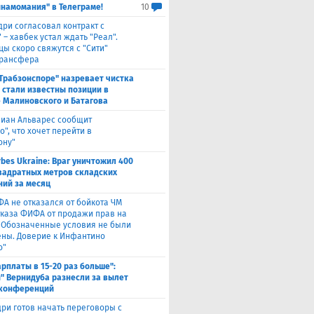
инамомания" в Телеграме!
10
дри согласовал контракт с
 – хавбек устал ждать "Реал".
цы скоро свяжутся с "Сити"
трансфера
"Трабзонспоре" назревает чистка
: стали известны позиции в
 Малиновского и Батагова
лиан Альварес сообщит
о", что хочет перейти в
ону"
rbes Ukraine: Враг уничтожил 400
вадратных метров складских
ий за месяц
ФА не отказался от бойкота ЧМ
тказа ФИФА от продажи прав на
 "Обозначенные условия не были
ны. Доверие к Инфантино
о"
арплаты в 15-20 раз больше":
" Вернидуба разнесли за вылет
 конференций
ри готов начать переговоры с