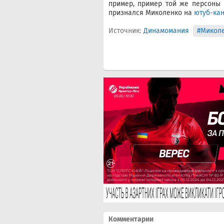
пример, пример той же персоны в
признался Миколенко на
ютуб-кан
Источник:
Динамомания
#Микол
Комментарии