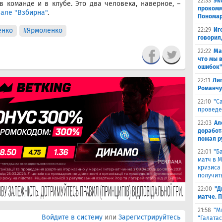
22:33
Эк
 команде и в клубе. Это два человека, наверное, –
прокомм
але "Взбирна"
.
Понома
енко
#Ярмоленко
22:29
Иг
говорил
22:22
Ма
что мы 
ошибок"
22:11
Лиг
Романчу
22:10
"С
проведе
22:03
Ал
доработ
пожал р
22:01
"Б
матч в 
кризиса
получить
22:00
"Д
матче. 
21:58
"М
Войдите в систему
или
Зарегистрируйтесь
"Галата