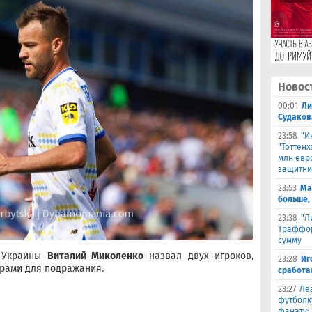
Новос
00:01
Ли
Судаков
23:58
"И
"Тоттен
млн евр
защитни
23:53
Ма
больше,
23:38
"Л
Траффор
сумму
й Украины
Виталий Миколенко
назвал двух игроков,
23:28
Иг
рами для подражания.
сработа
23:27
Ле
футболк
фанату: 