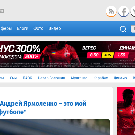
сферы
Блоги
Фото
Видео
ры
Сыч
ПАОК
Назар Волошин
Мунгенге
Карабах
Динамо
В
Андрей Ярмоленко – это мой
футболе"