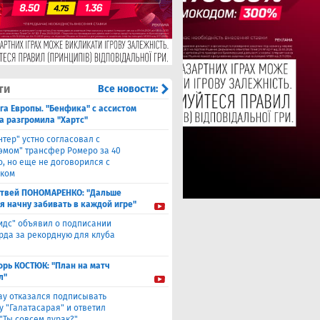
ти
Все новости:
га Европы. "Бенфика" с ассистом
а разгромила "Хартс"
нтер" устно согласовал с
хэмом" трансфер Ромеро за 40
о, но еще не договорился с
ком
твей ПОНОМАРЕНКО: "Дальше
 я начну забивать в каждой игре"
идс" объявил о подписании
да за рекордную для клуба
орь КОСТЮК: "План на матч
л"
ау отказался подписывать
у "Галатасарая" и ответил
"Ты совсем дурак?"