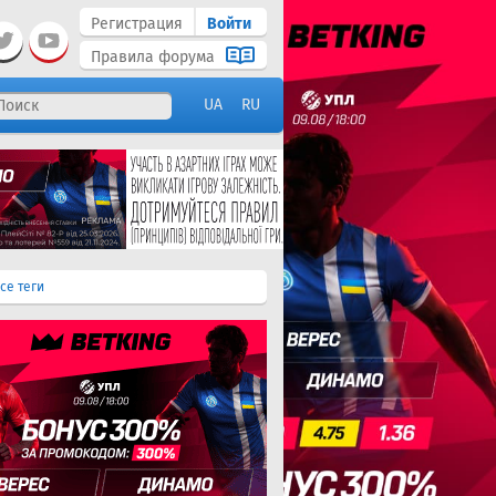
Регистрация
Войти
Правила форума
UA
RU
се теги