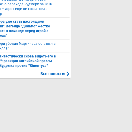
о" о переходе Руджери за 18+6
о – игрок еще не согласовал
р
ора уже стать настоящими
и": легенда "Динамо" жестко
ась к команде перед игрой с
хом"
ри убедил Мартинеса остаться в
Вилле"
антастически снова видеть его в
": реакция английской прессы
 Мудрыка против "Ювентуса"
Все новости: