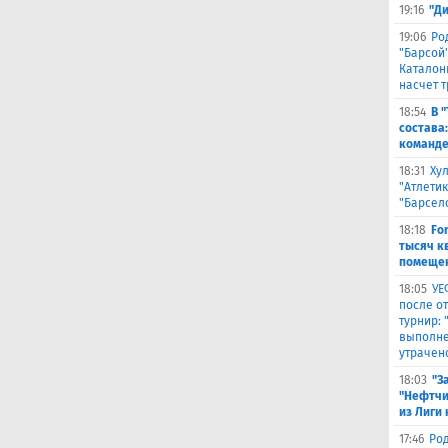
19:16
"Д
19:06
Ро
"Барсой"
Каталон
насчет 
18:54
В 
состава
команде
18:31
Ху
"Атлетик
"Барсел
18:18
Fo
тысяч к
помещен
18:05
УЕ
после о
турнир:
выполне
утрачен
18:03
"З
"Нефтчи
из Лиги
17:46
Род