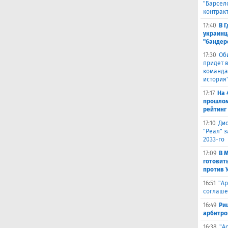
"Барсел
контрак
17:40
В 
украинц
"бандер
17:30
Об
придет в
команда,
история
17:17
На 
прошлом
рейтинг
17:10
Ди
"Реал" з
2033-го
17:09
В 
готовит
против 
16:51
"Ар
соглаше
16:49
Ри
арбитро
16:38
"А