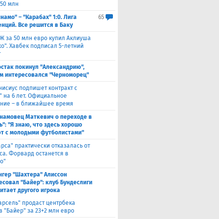
 50 млн
намо" – "Карабах" 1:0. Лига
65
нций. Все решится в Баку
Ж за 50 млн евро купил Аклиуша
о". Хавбек подписал 5-летний
т
стак покинул "Александрию",
м интересовался "Черноморец"
нисиус подпишет контракт с
" на 6 лет. Официальное
ние – в ближайшее время
намовец Маткевич о переходе в
": "Я знаю, что здесь хорошо
т с молодыми футболистами"
арса" практически отказалась от
са. Форвард останется в
о"
нгер "Шахтера" Алиссон
есовал "Байер": клуб Бундеслиги
итает другого игрока
арсель" продаст центрбека
 "Байер" за 23+2 млн евро