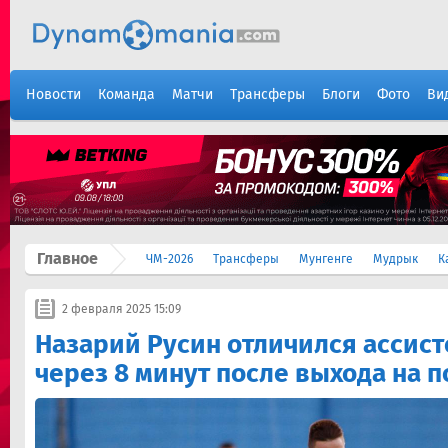
Новости
Команда
Матчи
Трансферы
Блоги
Фото
Ви
Главное
ЧМ-2026
Трансферы
Мунгенге
Мудрык
К
2 февраля 2025 15:09
Назарий Русин отличился ассист
через 8 минут после выхода на п