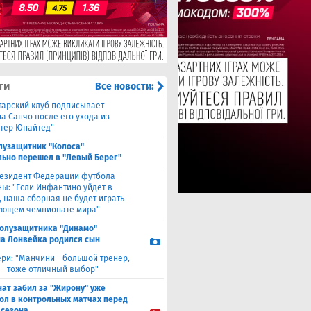
ти
Все новости:
тарский клуб подписывает
а Санчо после его ухода из
тер Юнайтед"
лузащитник "Колоса"
ьно перешел в "Левый Берег"
езидент Федерации футбола
ны: "Если Инфантино уйдет в
, наша сборная не будет играть
ующем чемпионате мира"
полузащитника "Динамо"
а Лонвейка родился сын
ери: "Манчини - большой тренер,
 - тоже отличный выбор"
нат забил за "Жирону" уже
гол в контрольных матчах перед
 сезона