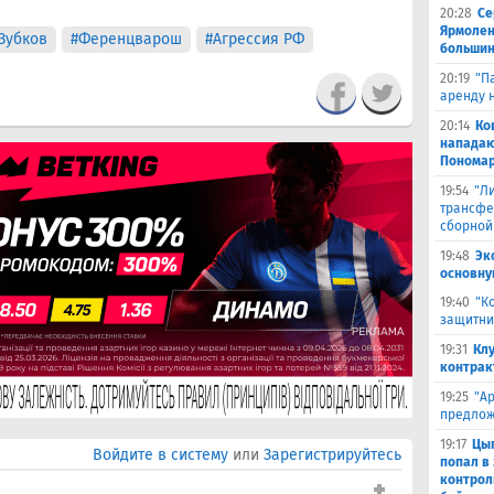
20:28
Се
Ярмолен
Зубков
#Ференцварош
#Агрессия РФ
большин
20:19
"П
аренду 
20:14
Ко
нападаю
Пономар
19:54
"Л
трансфе
сборной
19:48
Эк
основну
19:40
"К
защитни
19:31
Кл
контрак
19:25
"А
предлож
19:17
Цыг
Войдите в систему
или
Зарегистрируйтесь
попал в
контрол