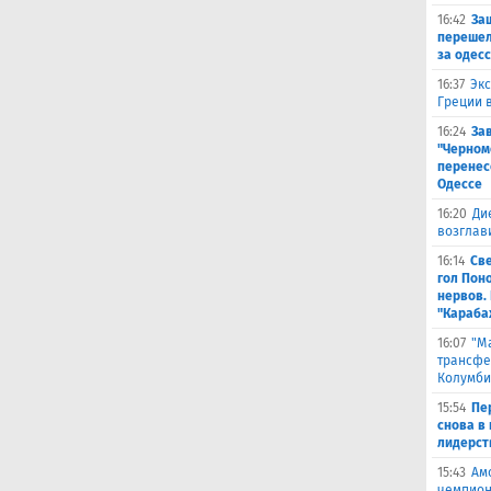
16:42
За
перешел
за одес
16:37
Экс
Греции 
16:24
За
"Черном
перенес
Одессе
16:20
Ди
возглав
16:14
Св
гол Пон
нервов.
"Караба
16:07
"М
трансфе
Колумби
15:54
Пе
снова в 
лидерст
15:43
Ам
чемпион