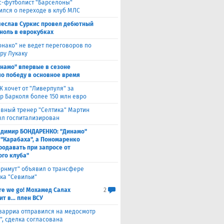
с-футболист "Барселоны"
ился о переходе в клуб МЛС
чеслав Суркис провел дебютный
 ноль в еврокубках
нако" не ведет переговоров по
ру Лукаку
намо" впервые в сезоне
о победу в основное время
 хочет от "Ливерпуля" за
р Барколя более 150 млн евро
авный тренер "Селтика" Мартин
ыл госпитализирован
адимир БОНДАРЕНКО: "Динамо"
 "Карабаха", а Пономаренко
родавать при запросе от
ого клуба"
орнмут" объявил о трансфере
ка "Севильи"
re we go! Мохамед Салах
2
т в... плен ВСУ
варриа отправился на медосмотр
", сделка согласована