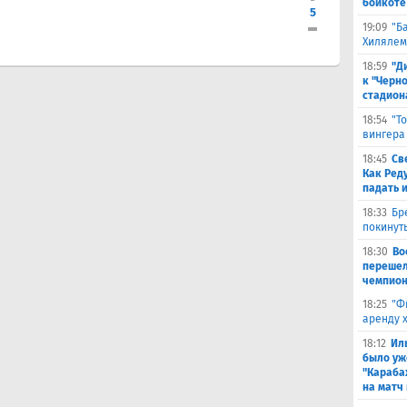
бойкоте
5
19:09
"Б
Хилялем
18:59
"Д
к "Черн
стадион
18:54
"Т
вингера
18:45
Св
Как Ред
падать 
18:33
Бр
покинут
18:30
Во
перешел
чемпион
18:25
"Ф
аренду 
18:12
Ил
было уж
"Караба
на матч 