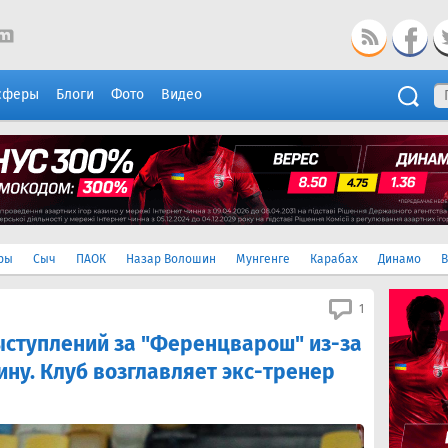
сферы
Блоги
Фото
Видео
ры
Сыч
ПАОК
Назар Волошин
Мунгенге
Карабах
Динамо
В
1
ыступлений за "Ференцварош" из-за
ну. Клуб возглавляет экс-тренер