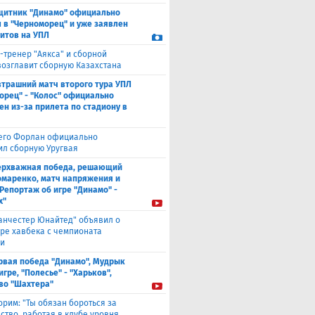
щитник "Динамо" официально
 в "Черноморец" и уже заявлен
ситов на УПЛ
-тренер "Аякса" и сборной
возглавит сборную Казахстана
втрашний матч второго тура УПЛ
орец" - "Колос" официально
ен из-за прилета по стадиону в
его Форлан официально
ил сборную Уругвая
ерхважная победа, решающий
омаренко, матч напряжения и
 Репортаж об игре "Динамо" -
х"
анчестер Юнайтед" объявил о
ре хавбека с чемпионата
и
рвая победа "Динамо", Мудрык
игре, "Полесье" - "Харьков",
во "Шахтера"
орим: "Ты обязан бороться за
ство, работая в клубе уровня