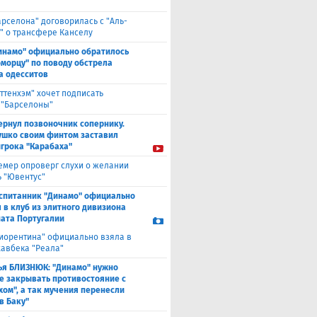
арселона" договорилась с "Аль-
" о трансфере Канселу
инамо" официально обратилось
оморцу" по поводу обстрела
а одесситов
оттенхэм" хочет подписать
 "Барселоны"
ернул позвоночник сопернику.
ушко своим финтом заставил
игрока "Карабаха"
емер опроверг слухи о желании
ь "Ювентус"
спитанник "Динамо" официально
 в клуб из элитного дивизиона
ата Португалии
иорентина" официально взяла в
хавбека "Реала"
ья БЛИЗНЮК: "Динамо" нужно
е закрывать противостояние с
хом", а так мучения перенесли
в Баку"