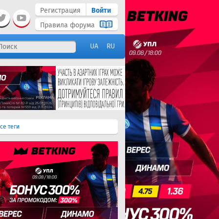
Регистрация
Войти
Правила форума
UA
RU
се теги