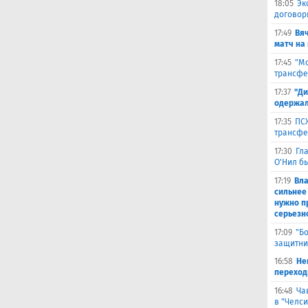
18:05
Эк
договор
17:49
Вя
матч на
17:45
"Мо
трансфе
17:37
"Ди
одержал
17:35
ПСЖ
трансфе
17:30
Гл
О'Нил б
17:19
Вл
сильнее
нужно п
серьезн
17:09
"Б
защитни
16:58
He
переходи
16:48
Ча
в "Челси