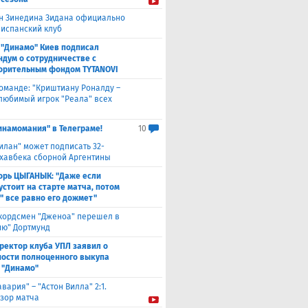
н Зинедина Зидана официально
 испанский клуб
 "Динамо" Киев подписал
дум о сотрудничестве с
орительным фондом TYTANOVI
оманде: "Криштиану Роналду –
 любимый игрок "Реала" всех
инамомания" в Телеграме!
10
илан" может подписать 32-
 хавбека сборной Аргентины
орь ЦЫГАНЫК: "Даже если
устоит на старте матча, потом
" все равно его дожмет"
кордсмен "Дженоа" перешел в
ию" Дортмунд
ректор клуба УПЛ заявил о
ости полноценного выкупа
 "Динамо"
авария" – "Астон Вилла" 2:1.
зор матча