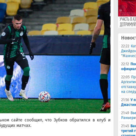
Новос
22:22
Ка
Джейдон
"Манчес
22:12
По
официал
22:05
Пр
Аргенти
отставку
на след
21:56
У 
Джастин
21:49
Вь
Раньери
ном сайте сообщил, что Зубков обратился в клуб и
будущих матчах.
21:45
Ва
третий 
стартом