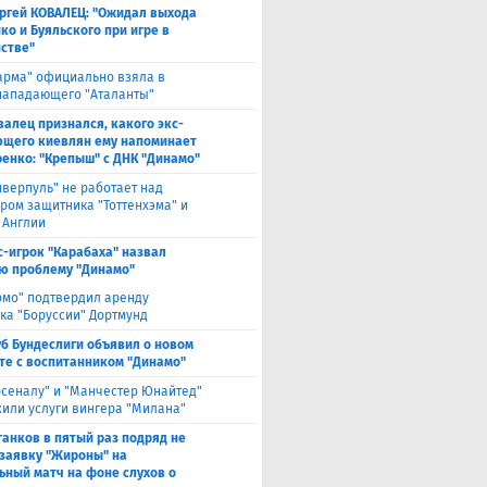
ргей КОВАЛЕЦ: "Ожидал выхода
ко и Буяльского при игре в
стве"
арма" официально взяла в
нападающего "Аталанты"
валец признался, какого экс-
щего киевлян ему напоминает
енко: "Крепыш" с ДНК "Динамо"
иверпуль" не работает над
ром защитника "Тоттенхэма" и
 Англии
с-игрок "Карабаха" назвал
ю проблему "Динамо"
омо" подтвердил аренду
ка "Боруссии" Дортмунд
уб Бундеслиги объявил о новом
те с воспитанником "Динамо"
рсеналу" и "Манчестер Юнайтед"
или услуги вингера "Милана"
анков в пятый раз подряд не
 заявку "Жироны" на
ьный матч на фоне слухов о