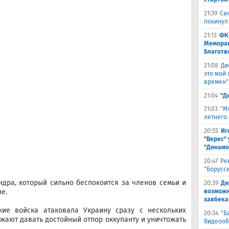
21:39
Сы
покинул
21:13
ФК
Меморан
Благотв
21:08
Ди
это мой
времен"
21:04
"Д
21:03
"М
летнего
20:55
Иг
"Верес" 
"Динамо
20:47
Ре
"Борусс
ндра, который сильно беспокоится за членов семьи и
20:39
Ди
е.
возможн
хавбека
кие войска атаковала Украину сразу с нескольких
20:34
"Б
ают давать достойный отпор оккупанту и уничтожать
Видеооб