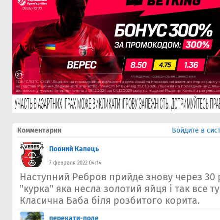
Комментарии
Войдите в сис
Повний Капець
7 февраля 2022 04:14
Наступний Ребров прийде знову через 30 р
"курка" яка несла золотий яйця і так все ту
Класична Баба біля розбитого корита.
перекати-поле