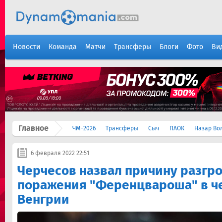
Новости
Команда
Матчи
Трансферы
Блоги
Фото
Ви
Главное
ЧМ-2026
Трансферы
Сыч
ПАОК
Назар Во
6 февраля 2022 22:51
Черчесов назвал причину разгр
поражения "Ференцвароша" в ч
Венгрии