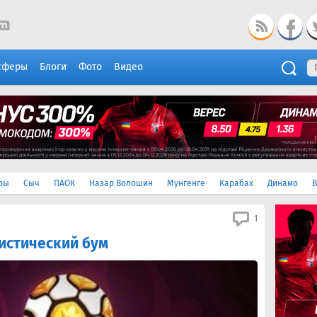
сферы
Блоги
Фото
Видео
ры
Сыч
ПАОК
Назар Волошин
Мунгенге
Карабах
Динамо
В
1
истический бум