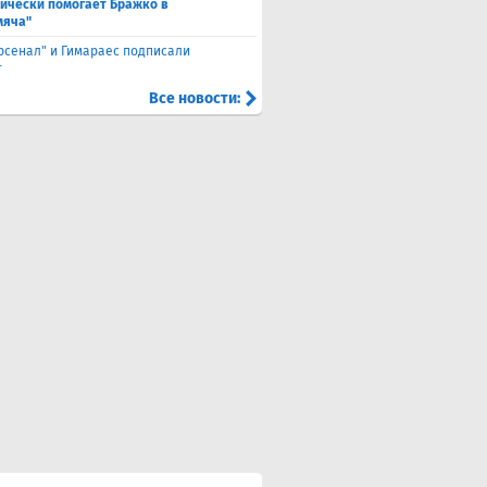
ически помогает Бражко в
мяча"
Арсенал" и Гимараес подписали
т
Все новости: