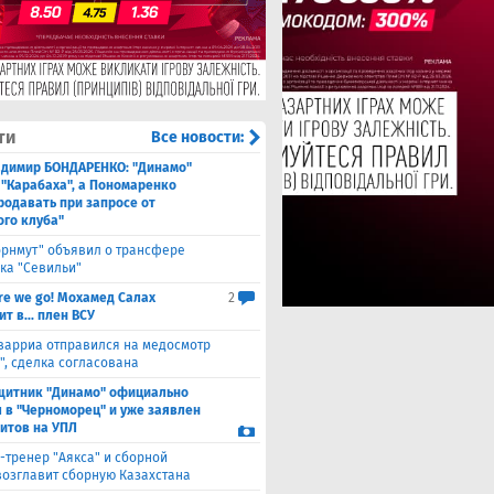
ти
Все новости:
адимир БОНДАРЕНКО: "Динамо"
 "Карабаха", а Пономаренко
родавать при запросе от
ого клуба"
орнмут" объявил о трансфере
ка "Севильи"
re we go! Мохамед Салах
2
т в... плен ВСУ
варриа отправился на медосмотр
", сделка согласована
щитник "Динамо" официально
 в "Черноморец" и уже заявлен
ситов на УПЛ
-тренер "Аякса" и сборной
возглавит сборную Казахстана