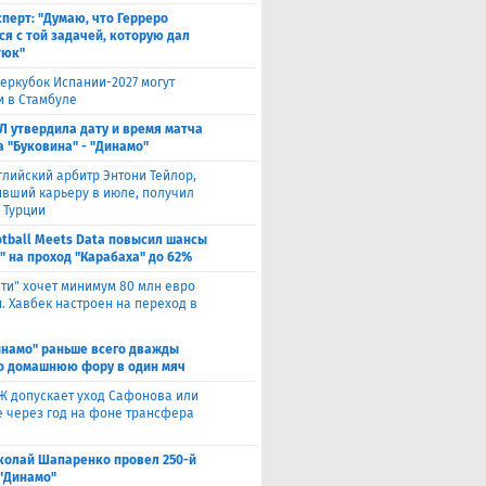
сперт: "Думаю, что Герреро
ся с той задачей, которую дал
тюк"
еркубок Испании-2027 могут
и в Стамбуле
Л утвердила дату и время матча
а "Буковина" - "Динамо"
глийский арбитр Энтони Тейлор,
вший карьеру в июле, получил
 Турции
otball Meets Data повысил шансы
" на проход "Карабаха" до 62%
ити" хочет минимум 80 млн евро
. Хавбек настроен на переход в
инамо" раньше всего дважды
о домашнюю фору в один мяч
Ж допускает уход Сафонова или
 через год на фоне трансфера
колай Шапаренко провел 250-й
 "Динамо"