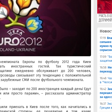
Новос
17:19
Вл
сильнее
нужно п
серьезн
17:09
"Б
защитни
чемпионата Европы по футболу 2012 года Киев
ать иностранных гостей. Так туристический
16:58
He
щатике ежедневно обслуживает до 200 человек,
переходи
курсоводы связывают эту тенденцию с положительной
16:48
Ча
 зарубежные СМИ после футбольного чемпионата.
в "Челси
было – заходит по 200 иностранцев каждый день! Едут
16:42
За
перешел
и или просто парами», – рассказала администратор
за одес
.
16:37
Экс
шили приехать в Киев после того, как начитались в
Греции 
раинской столицы, ее дешевизне и том, какие