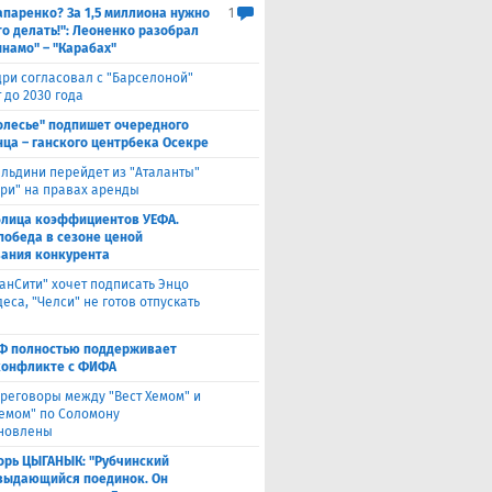
паренко? За 1,5 миллиона нужно
1
то делать!": Леоненко разобрал
инамо" – "Карабах"
ри согласовал с "Барселоной"
 до 2030 года
олесье" подпишет очередного
ца – ганского центрбека Осекре
льдини перейдет из "Аталанты"
яри" на правах аренды
блица коэффициентов УЕФА.
победа в сезоне ценой
ания конкурента
анСити" хочет подписать Энцо
са, "Челси" не готов отпускать
Ф полностью поддерживает
конфликте с ФИФА
реговоры между "Вест Хемом" и
хемом" по Соломону
новлены
орь ЦЫГАНЫК: "Рубчинский
выдающийся поединок. Он