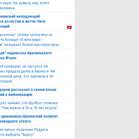
н евро. На замену ему хотят
лаховича
раинский нападающий
ся ассистом в матче Лиги
енций
рселона" готова заплатить за
ть больше 45 млн евро –
и" называет более высокую цену
аря" подписала бразильского
ка Итало
А проверит, не пытался ли
но продать долю в бизнесе ЧМ
женной цене. Его оценили в 20
лларов
доров рассказал о своем плане
ий к мобилизации
улз заявил, что футбол сложнее
 "Там можно в 50 и 70 лет играть"
с-динамовец Шулянский получит
свободного агента
ик лично позвонил Родри и
его выбрать "Барсу"