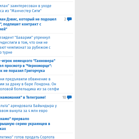
илан" заинтересован в уходе
са из "Манчестер Сити"
ман Дэвис, который не подошел
2
", подпишет контракт с
ией"
езидент "Баварии" упрекнул
ндеслиги в том, что они не
ают чемпионат за рубежом с
 турне
с-игрок немецкого "Ганновера"
ел просмотр в "Черноморце":
к не поразил Григорчука
уни предъявили обвинение в
ии за драку в баре Лондона. Он
головой болельщика из-за селфи
инамомания" в Телеграме!
10
ельта" арендовала Байындыра у
авом выкупа за 4 млн евро
инамо" прервало
рышную серию украинцев в
ках
тлетико" готов продать Сорлота