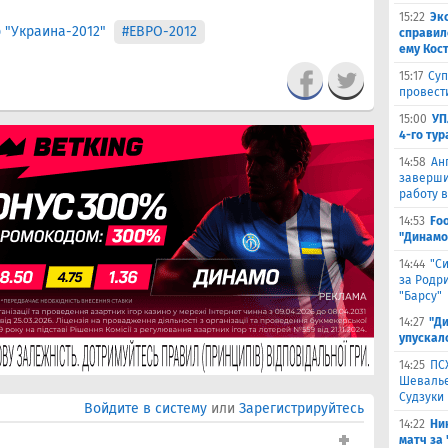
15:22
Эк
"Украина-2012"
#ЕВРО-2012
справил
ему Кос
15:17
Суп
провест
15:00
УП
4-го тур
14:58
Ан
заверши
работу в
14:53
Fo
"Динамо
14:44
"С
за Родри
"Барсу"
14:27
"Д
упускал
14:25
ПС
Шевалье
Судзуки
Войдите в систему
или
Зарегистрируйтесь
14:22
Ни
матч за