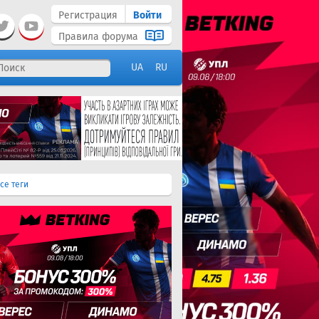
Регистрация
Войти
Правила форума
UA
RU
се теги