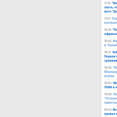
11:19
"Ша
знать, ч
матч "Д
11:01
Род
контракт
10:56
"П
африкан
10:40
Ма
в "Каль
10:21
Та
Первая 
сдержив
10:20
"М
Фернанде
игрока
10:03
УА
УЕФА в 
10:00
Пе
"Тоттен
приоста
09:43
Иг
провел 