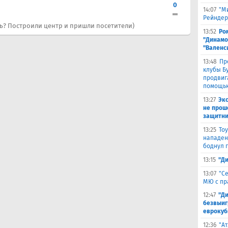
0
14:07
"М
Рейндер
ь? Построили центр и пришли посетители)
13:52
Ро
"Динамо
"Валенс
13:48
Пр
клубы Бу
продвиг
помощью
13:27
Эк
не прош
защитни
13:25
То
нападен
боднул 
13:15
"Д
13:07
"С
МЮ с пр
12:47
"Д
безвыиг
еврокуб
12:36
"А