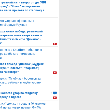
втрашний матч второго тура УПЛ
орец" - "Колос" официально
ен из-за прилета по стадиону в
его Форлан официально
ил сборную Уругвая
ерхважная победа, решающий
омаренко, матч напряжения и
 Репортаж об игре "Динамо" -
х"
анчестер Юнайтед" объявил о
ре хавбека с чемпионата
и
рвая победа "Динамо", Мудрык
игре, "Полесье" - "Харьков",
во "Шахтера"
орим: "Ты обязан бороться за
ство, работая в клубе уровня
"
 нанесла удар по стадиону
1
орец" в Одессе
елси" должен продать 16 игроков
ней из-за новых правил ФИФА