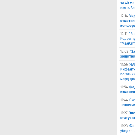
за 40 мл
взять В
12:14
Ук
отметил
конфер
12:11
"Ба
Родри чу
"МанСит
12:02
"З
защитни
11:56
УЕФ
Инфанти
по зани
млрд до
11:54
Фе
изменен
11:44
Ско
тенниса:
11:27
Эк
статус 
11:23
Фл
убедил 