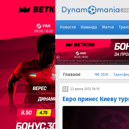
Новости
Команда
Матчи
Тран
Главное
ЧМ-2026
Трансфе
23 июля 2012 18:19
Евро принес Киеву тур