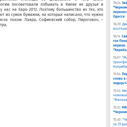
16:24
За
огим посоветовали побывать в Киеве их друзья и
"Черном
 нас на Евро-2012. Поэтому большинство из тех, кто
перенес
ют из сумок бумажки, на которых написано, что нужно
Одессе
исок похож: Лавра, Софиевский собор, Пирогово», –
16:20
Ди
тра.
возглав
16:14
Св
гол Пон
нервов.
"Караба
16:07
"М
трансфе
Колумби
15:54
Пе
снова в 
лидерст
15:43
Ам
чемпион
"Милана
15:33
РФ
"Черном
15:30
"Ч
за 25 д