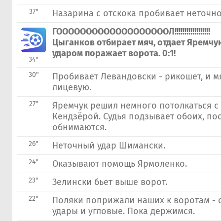
37"
Назарина с отскока пробивает неточно
ГОООООООООООООООООООЛ!!!!!!!!!!!!!!!!!!
Цыганков отбирает мяч, отдает Яремчук
ударом поражает ворота. 0:1!
34"
30"
Пробивает Левандовски - рикошет, и м
лицевую.
27"
Яремчук решил немного потолкаться с
Кендзёрой. Судья подзывает обоих, по
обнимаются.
26"
Неточный удар Шимански.
24"
Оказывают помощь Ярмоленко.
23"
Зелински бьет выше ворот.
22"
Поляки поприжали наших к воротам - 
удары и угловые. Пока держимся.