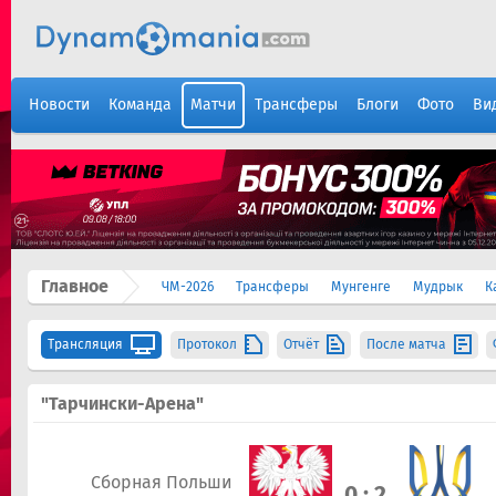
Новости
Команда
Матчи
Трансферы
Блоги
Фото
Ви
Главное
ЧМ-2026
Трансферы
Мунгенге
Мудрык
К
Трансляция
Протокол
Отчёт
После матча
"Тарчински-Арена"
Сборная Польши
0 : 2