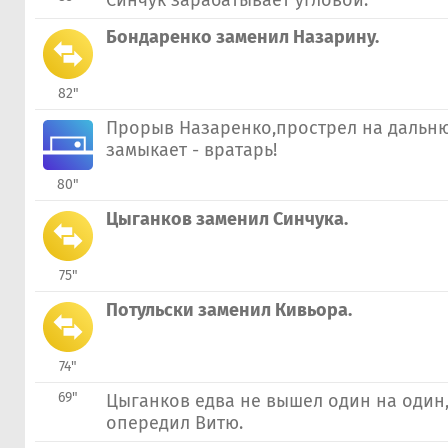
Синчук зарабатывает угловой.
Бондаренко заменил Назарину.
82"
Прорыв Назаренко,прострел на дальн
замыкает - вратарь!
80"
Цыганков заменил Синчука.
75"
Потульски заменил Кивьора.
74"
69"
Цыганков едва не вышел один на один,
опередил Витю.