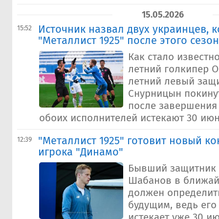
15.05.2026
Источник назвал двух украинцев, 
15:52
"Металлист 1925" после этого сезо
Как стало известно 
летний голкипер О
летний левый защ
Снурницын покинут
после завершения 
обоих исполнителей истекают 30 июня
"Металлист 1925" готовит новый ко
12:39
игрока "Динамо"
Бывший защитник 
Шабанов в ближа
должен определит
будущим, ведь его
истекает уже 30 и