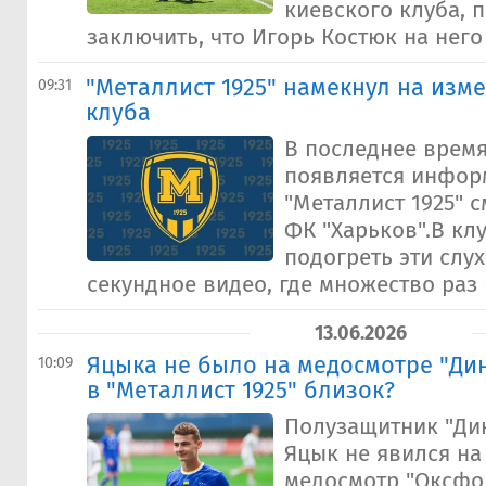
киевского клуба, 
заключить, что Игорь Костюк на него 
"Металлист 1925" намекнул на изм
09:31
клуба
В последнее врем
появляется информ
"Металлист 1925" 
ФК "Харьков".В кл
подогреть эти слух
секундное видео, где множество раз н
13.06.2026
Яцыка не было на медосмотре "Ди
10:09
в "Металлист 1925" близок?
Полузащитник "Ди
Яцык не явился н
медосмотр "Оксфор