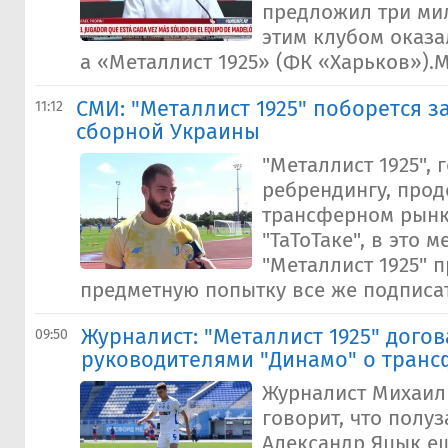
предложил три ми
этим клубом оказа
а «Металлист 1925» (ФК «Харьков»).М
СМИ: "Металлист 1925" поборется з
11:12
сборной Украины
"Металлист 1925", 
ребрендингу, прод
трансферном рын
"ТаТоТаке", в это 
"Металлист 1925" 
предметную попытку все же подписать
Журналист: "Металлист 1925" догов
09:50
руководителями "Динамо" о транс
Журналист Михаил
говорит, что полу
Александр Яцык е