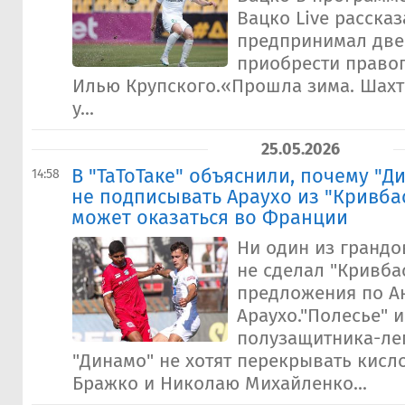
Вацко Live рассказ
предпринимал две
приобрести право
Илью Крупского.«Прошла зима. Шахте
у...
25.05.2026
В "ТаТоТаке" объяснили, почему "
14:58
не подписывать Араухо из "Кривбас
может оказаться во Франции
Ни один из грандо
не сделал "Кривба
предложения по А
Араухо."Полесье" 
полузащитника-ле
"Динамо" не хотят перекрывать кис
Бражко и Николаю Михайленко...