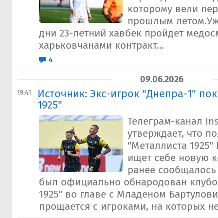
которому вели пе
прошлым летом.У
дни 23-летний хавбек пройдет медос
харьковчанами контракт...
4
09.06.2026
Источник: Экс-игрок "Днепра-1" по
19:41
1925"
Телеграм-канал In
утверждает, что п
"Металлиста 1925"
ищет себе новую к
ранее сообщалось 
был официально обнародован клубо
1925" во главе с Младеном Бартулови
прощается с игроками, на которых не