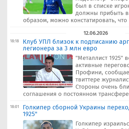
был в списке игро
должны прибыть в 
образом, можно констатировать, что е
12.06.2026
Клуб УПЛ близок к подписанию ар
18:18
легионера за 3 млн евро
"Металлист 1925" в
активные перегов
Профини, сообщае
твиттере журналист
Стороны очень бл
соглашения о постоянном трансфере. 
Голкипер сборной Украины перехо
18:01
1925"
Голкипер израильс