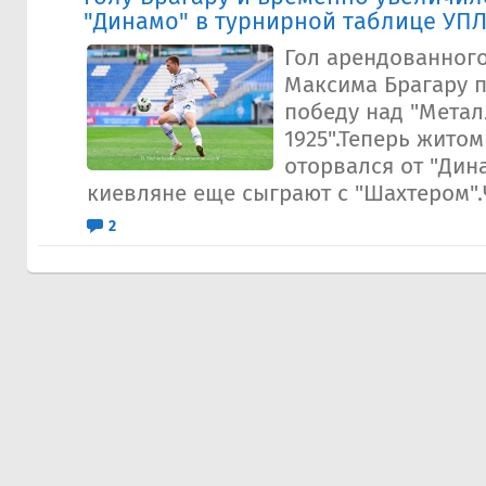
"Динамо" в турнирной таблице УП
Гол арендованног
Максима Брагару 
победу над "Мета
1925".Теперь жито
оторвался от "Дина
киевляне еще сыграют с "Шахтером".
2