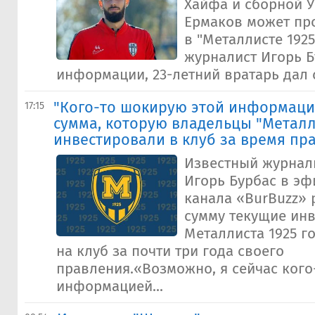
Хайфа и сборной 
Ермаков может пр
в "Металлисте 192
журналист Игорь Б
информации, 23-летний вратарь дал с
"Кого-то шокирую этой информаци
17:15
сумма, которую владельцы "Металл
инвестировали в клуб за время пр
Известный журнал
Игорь Бурбас в эф
канала «BurBuzz» 
сумму текущие ин
Металлиста 1925 г
на клуб за почти три года своего
правления.«Возможно, я сейчас кого
информацией...