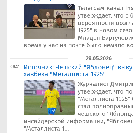
Телеграм-канал In
утверждает, что с
вероятности возгл
1925" в новом сез
Младен Бартулович
время у нас на почте было немало во
29.05.2026
Источник: Чешский "Яблонец" выку
08:51
хавбека "Металлиста 1925"
Журналист Дмитри
утверждает, что п
"Металлиста 1925"
стал полноправны
чешского "Яблонца
инсайдерской информации, "Яблонец
"Металлиста 1...