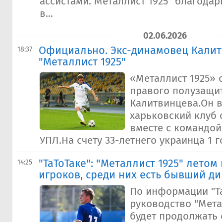
ассистами."Металлист 1925" благодар
в...
02.06.2026
Официально. Экс-динамовец Калит
18:37
"Металлист 1925"
«Металлист 1925» 
правого полузащи
Калитвинцева.Он в
харьковский клуб с
вместе с командой
УПЛ.На счету 33-летнего украинца 1 го
"ТаТоТаке": "Металлист 1925" летом
14:25
игроков, среди них есть бывший д
По информации "Та
руководство "Мета
будет продолжать 