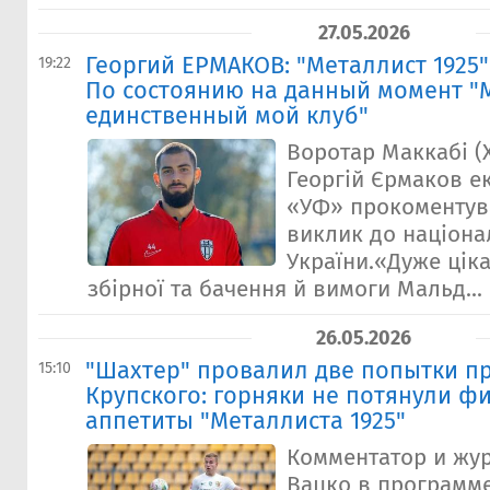
27.05.2026
Георгий ЕРМАКОВ: "Металлист 1925"
19:22
По состоянию на данный момент "
единственный мой клуб"
Воротар Маккабі (
Георгій Єрмаков е
«УФ» прокоментув
виклик до націона
України.«Дуже ціка
збірної та бачення й вимоги Мальд...
26.05.2026
"Шахтер" провалил две попытки п
15:10
Крупского: горняки не потянули ф
аппетиты "Металлиста 1925"
Комментатор и жу
Вацко в программ