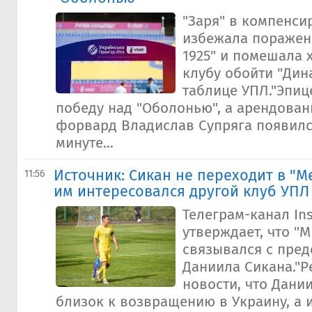
"Заря" в компенси
избежала поражен
1925" и помешала 
клубу обойти "Дин
таблице УПЛ."Эпиц
победу над "Оболонью", а арендован
форвард Владислав Супряга появился
минуте...
Источник: Сикан не переходит в "Ме
11:56
им интересовался другой клуб УПЛ
Телеграм-канал In
утверждает, что "М
связывался с пред
Даниила Сикана."Р
новости, что Дани
близок к возвращению в Украину, а 