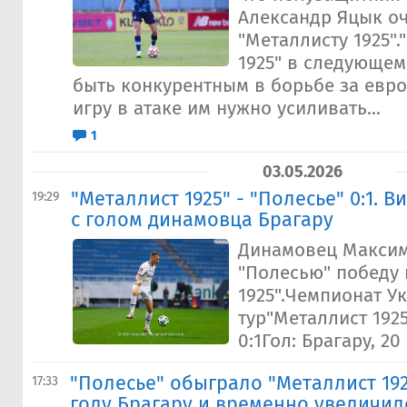
Александр Яцык о
"Металлисту 1925".
1925" в следующем
быть конкурентным в борьбе за евро
игру в атаке им нужно усиливать...
1
03.05.2026
"Металлист 1925" - "Полесье" 0:1. 
19:29
с голом динамовца Брагару
Динамовец Максим
"Полесью" победу 
1925".Чемпионат У
тур"Металлист 1925
0:1Гол: Брагару, 20
"Полесье" обыграло "Металлист 19
17:33
голу Брагару и временно увеличил