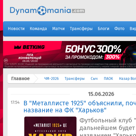
Новости
Команда
Матчи
Трансферы
Блоги
Фото
Ви
Главное
ЧМ-2026
Трансферы
Сыч
ПАОК
Назар Во
15.06.2026
В "Металлисте 1925" объяснили, п
17:54
название на ФК "Харьков"
Футбольный клуб "
дальнейшем будет
названием "Харько