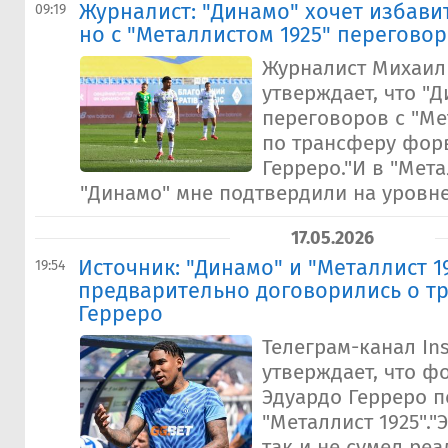
Журналист: "Динамо" хочет избавит
09:19
но с "Металлистом 1925" перегово
Журналист Михаил
утверждает, что "
переговоров с "Ме
по трансферу фор
Герреро."И в "Мета
"Динамо" мне подтвердили на уровне 
17.05.2026
Источник: "Динамо" и "Металлист 1
19:54
предварительно договорились о т
Герреро
Телеграм-канал In
утверждает, что ф
Эдуардо Герреро п
"Металлист 1925"."
так и не сумел реа