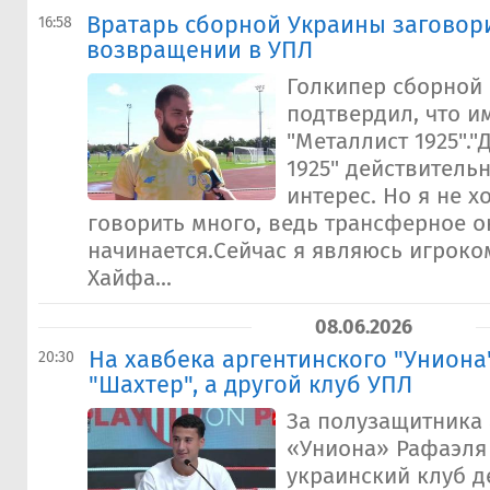
Вратарь сборной Украины заговор
16:58
возвращении в УПЛ
Голкипер сборной
подтвердил, что и
"Металлист 1925"."
1925" действитель
интерес. Но я не х
говорить много, ведь трансферное о
начинается.Сейчас я являюсь игроко
Хайфа...
08.06.2026
На хавбека аргентинского "Униона
20:30
"Шахтер", а другой клуб УПЛ
За полузащитника 
«Униона» Рафаэл
украинский клуб д