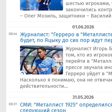
шестью игроками, 
закончились контр
– Олег Мозиль, защитники – Василий К
01.06.2026
Журналист: "Герреро в "Металлисте
08:44
будет, по Яцыку до сих пор идут п
Журналист Игорь Б
том, кто из игрок
перейти в "Металли
прессе звучала ин
Герреро уйдет в "М
Насколько я понимаю, она не отвеча
действительности...
31.05.2026
СМИ: "Металлист 1925" определилс
08:31
следующий сезон