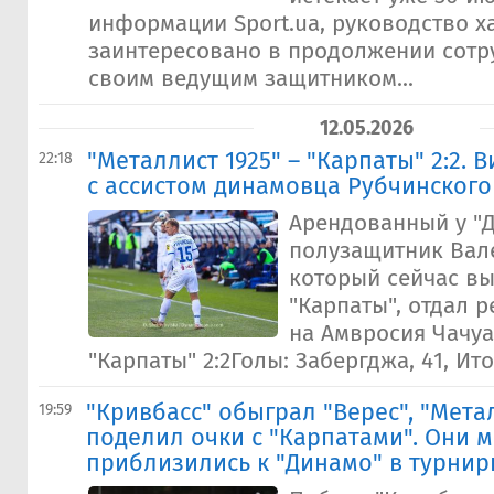
информации Sport.ua, руководство х
заинтересовано в продолжении сотр
своим ведущим защитником...
12.05.2026
"Металлист 1925" – "Карпаты" 2:2.
22:18
с ассистом динамовца Рубчинского
Арендованный у "
полузащитник Вал
который сейчас вы
"Карпаты", отдал 
на Амвросия Чачуа.
"Карпаты" 2:2Голы: Забергджа, 41, Итод
"Кривбасс" обыграл "Верес", "Мета
19:59
поделил очки с "Карпатами". Они 
приблизились к "Динамо" в турни