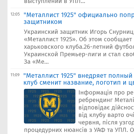
выступлений в УПЛ...
"Металлист 1925" официально поп
12:05
защитником
Украинский защитник Игорь Снурниц
«Металлист 1925». Об этом сообщает
харьковского клуба.26-летний футбо
Украинской Премьер-лиги и стал сво
За «Ме...
"Металлист 1925" внедряет полный
11:09
клуб сменит название, логотип и ц
Інформація про ре
ребрендинг Металі
відповідає дійснос
від клубу варто оч
червня, після узго
процедурних нюансів з УАФ та УПЛ. О