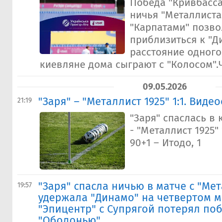
Победа "Кривбасса
ничья "Металлиста 
"Карпатами" позво
приблизиться к "Д
расстояние одного
киевляне дома сыграют с "Колосом".Ч
09.05.2026
"Заря" – "Металлист 1925" 1:1. Виде
21:19
"Заря" спаслась в 
- "Металлист 1925" 
90+1 – Итодо, 1
"Заря" спасла ничью в матче с "Мет
19:57
удержала "Динамо" на четвертом м
"Эпицентр" с Супрягой потерял по
"Оболонью"