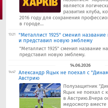
является логическ
развития клуба, к
2016 году для сохранения професси
в городе...
"Металлист 1925" сменил название 
13:21
и представил новую эмблему
"Металлист 1925" сменил название на
представил новую эмблему.
14.06.2026
Александр Яцык не поехал с "Динам
14:47
Австрию
Полузащитник "Ди
Яцык не поехал с 
в Австрию.Вчера о
медосмотр вместе 