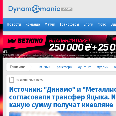
Новости
Команда
Матчи
Трансферы
Блоги
Фото
Ви
Главное
ЧМ-2026
Трансферы
Мунгенге
Мудрык
К
10 июня 2026 18:55
Источник: "Динамо" и "Металлис
согласовали трансфер Яцыка. И
какую сумму получат киевляне