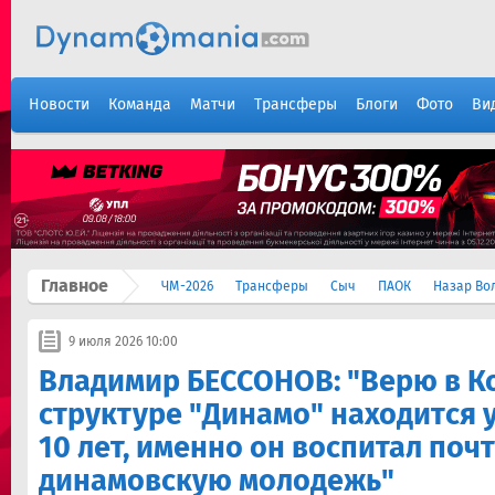
Новости
Команда
Матчи
Трансферы
Блоги
Фото
Ви
Главное
ЧМ-2026
Трансферы
Сыч
ПАОК
Назар Во
9 июля 2026 10:00
Владимир БЕССОНОВ: "Верю в Ко
структуре "Динамо" находится у
10 лет, именно он воспитал поч
динамовскую молодежь"