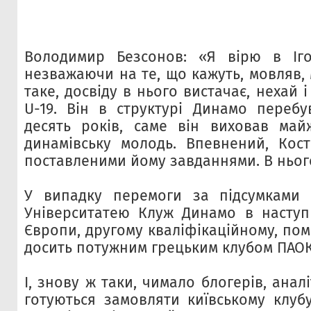
Володимир Безсонов: «Я вірю в Іго
незважаючи на те, що кажуть, мовляв, 
таке, досвіду в нього вистачає, нехай 
U-19. Він в структурі Динамо переб
десять років, саме він виховав ма
динамівську молодь. Впевнений, Кос
поставленими йому завданнями. В нього
У випадку перемоги за підсумками 
Університатею Клуж Динамо в наступ
Європи, другому кваліфікаційному, пом
досить потужним грецьким клубом ПАОК
І, знову ж таки, чимало блогерів, анал
готуються замовляти київському клубу