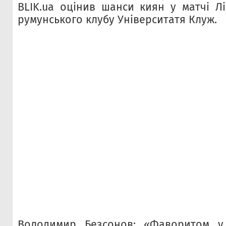
BLIK.ua оцінив шанси киян у матчі Л
румунського клубу Університатя Клуж.
Володимир Безсонов: «Фаворитом у