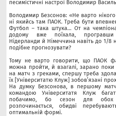
песимістичні настрої Володимир Василь
Володимир Безсонов: «Не варто нікого 
ні якийсь там ПАОК. Треба бути впевнен
Футбол – така штука… От на чемпіонат
додому вже поїхала, програвши Н
Нідерланди й Німеччина навіть до 1/8 н
подібне прогнозувати?
Тому не варто говорити, що ПАОК фа
можна пройти, й взагалі, зарано поки
на матч з греками, спершу треба здола
їх [Університатю Клуж] зобов’язані про
На думку Безсонова, в першому матч
командою Університатя Клуж бага
побачимо, бо сезон для обох
розпочинається, обидві перебува
оптимальній формі.