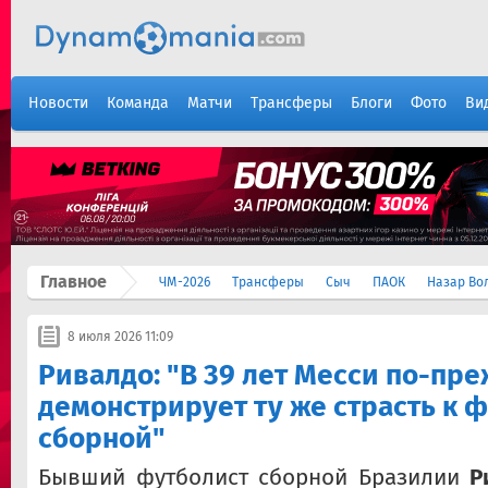
Новости
Команда
Матчи
Трансферы
Блоги
Фото
Ви
Главное
ЧМ-2026
Трансферы
Сыч
ПАОК
Назар Во
8 июля 2026 11:09
Ривалдо: "В 39 лет Месси по-пр
демонстрирует ту же страсть к 
сборной"
Бывший футболист сборной Бразилии
Р