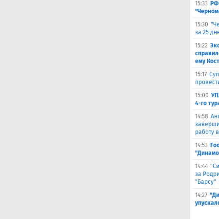
15:33
РФ
"Черном
15:30
"Ч
за 25 д
15:22
Эк
справил
ему Кос
15:17
Суп
провест
15:00
УП
4-го тур
14:58
Ан
заверши
работу в
14:53
Fo
"Динамо
14:44
"С
за Родри
"Барсу"
14:27
"Д
упускал