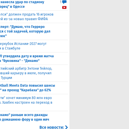
 нанесла удар по стадиону
1
орец" в Одессе
елси" должен продать 16 игроков
ней из-за новых правил ФИФА
сперт: "Думаю, что Герреро
ся с той задачей, которую дал
тюк"
еркубок Испании-2027 могут
и в Стамбуле
Л утвердила дату и время матча
а "Буковина" - "Динамо"
глийский арбитр Энтони Тейлор,
вший карьеру в июле, получил
 Турции
otball Meets Data повысил шансы
" на проход "Карабаха" до 62%
ити" хочет минимум 80 млн евро
. Хавбек настроен на переход в
инамо" раньше всего дважды
о домашнюю фору в один мяч
Все новости: