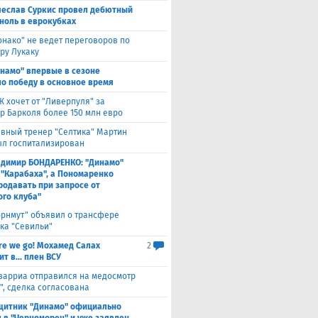
чеслав Суркис провел дебютный
 ноль в еврокубках
нако" не ведет переговоров по
ру Лукаку
намо" впервые в сезоне
о победу в основное время
 хочет от "Ливерпуля" за
р Барколя более 150 млн евро
авный тренер "Селтика" Мартин
ыл госпитализирован
адимир БОНДАРЕНКО: "Динамо"
 "Карабаха", а Пономаренко
родавать при запросе от
ого клуба"
орнмут" объявил о трансфере
ка "Севильи"
re we go! Мохамед Салах
2
т в... плен ВСУ
варриа отправился на медосмотр
", сделка согласована
щитник "Динамо" официально