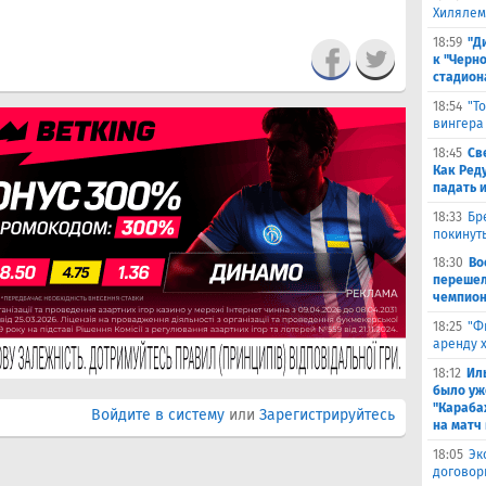
Хилялем
18:59
"Д
к "Черн
стадион
18:54
"Т
вингера
18:45
Св
Как Ред
падать 
18:33
Бр
покинут
18:30
Во
перешел
чемпион
18:25
"Ф
аренду 
18:12
Ил
было уж
"Караба
Войдите в систему
или
Зарегистрируйтесь
на матч 
18:05
Эк
договор