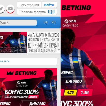
Регистрация
Войти
Правила форума
UA
RU
се теги