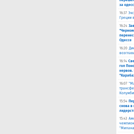
перешел
за одес
16:37
Экс
Греции 
16:24
За
"Черном
перенес
Одессе
16:20
Ди
возглав
16:14
Св
гол Пон
нервов.
"Караба
16:07
"М
трансфе
Колумби
15:54
Пе
снова в 
лидерст
15:43
Ам
чемпион
"Милана