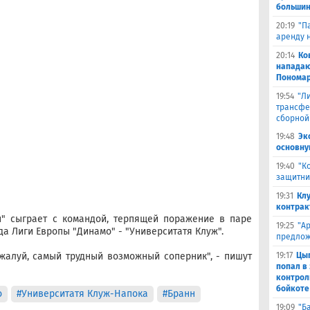
большин
20:19
"П
аренду 
20:14
Ко
нападаю
Пономар
19:54
"Л
трансфе
сборной
19:48
Эк
основну
19:40
"К
защитни
19:31
Кл
контрак
н" сыграет с командой, терпящей поражение в паре
19:25
"А
а Лиги Европы "Динамо" - "Университатя Клуж".
предлож
19:17
Цыг
ожалуй, самый трудный возможный соперник", - пишут
попал в
контрол
бойкоте
о
#Университатя Клуж-Напока
#Бранн
19:09
"Б