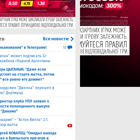
ти
Все новости:
инамомания" в Телеграме!
10
илан" может подписать 32-
 хавбека сборной Аргентины
орь ЦЫГАНЫК: "Даже если
устоит на старте матча, потом
" все равно его дожмет"
кордсмен "Дженоа" перешел в
ию" Дортмунд
ректор клуба УПЛ заявил о
ости полноценного выкупа
 "Динамо"
авария" – "Астон Вилла" 2:1.
зор матча
ргей КОВАЛЕЦ: "Ожидал выхода
ко и Буяльского при игре в