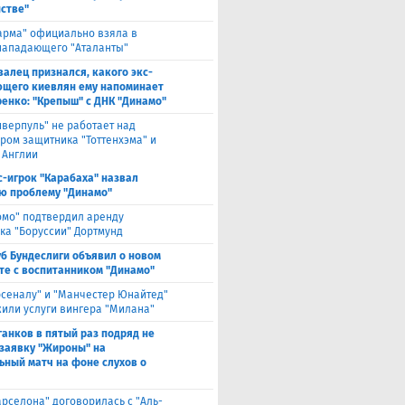
стве"
арма" официально взяла в
нападающего "Аталанты"
валец признался, какого экс-
щего киевлян ему напоминает
енко: "Крепыш" с ДНК "Динамо"
иверпуль" не работает над
ром защитника "Тоттенхэма" и
 Англии
с-игрок "Карабаха" назвал
ю проблему "Динамо"
омо" подтвердил аренду
ка "Боруссии" Дортмунд
уб Бундеслиги объявил о новом
те с воспитанником "Динамо"
рсеналу" и "Манчестер Юнайтед"
или услуги вингера "Милана"
анков в пятый раз подряд не
 заявку "Жироны" на
ьный матч на фоне слухов о
арселона" договорилась с "Аль-