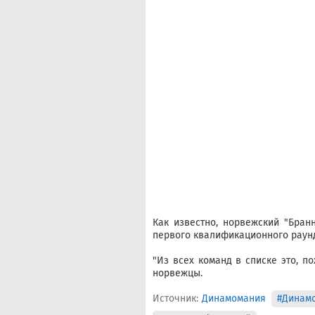
Как известно, норвежский "Бран
первого квалификационного раунд
"Из всех команд в списке это, п
норвежцы.
Источник:
Динамомания
#Динам