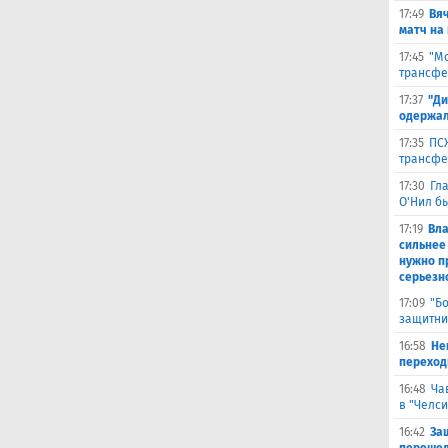
17:49
Вя
матч на
17:45
"Мо
трансфе
17:37
"Ди
одержал
17:35
ПСЖ
трансфе
17:30
Гл
О'Нил б
17:19
Вл
сильнее
нужно п
серьезн
17:09
"Б
защитни
16:58
He
переходи
16:48
Ча
в "Челси
16:42
За