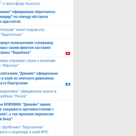
" о трансфере Канселу
инамо" официально обратилось
оморцу" по поводу обстрела
а одесситов
оттенхэм" хочет подписать
 "Барселоны"
ернул позвоночник сопернику.
ушко своим финтом заставил
игрока "Карабаха"
емер опроверг слухи о желании
ь "Ювентус"
спитанник "Динамо" официально
 в клуб из элитного дивизиона
ата Португалии
иорентина" официально взяла в
хавбека "Реала"
ья БЛИЗНЮК: "Динамо" нужно
е закрывать противостояние с
хом", а так мучения перенесли
в Баку"
с-футболист "Барселоны"
ился о переходе в клуб МЛС