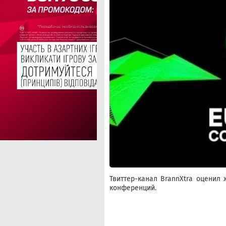
Твиттер-канал BrannXtra оценил
конференций.