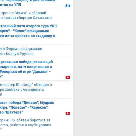
 в "Черноморец" и уже заявлен
ситов на УПЛ
-тренер "Аякса" и сборной
возглавит сборную Казахстана
втрашний матч второго тура УПЛ
орец" - "Колос" официально
ен из-за прилета по стадиону в
его Форлан официально
ил сборную Уругвая
ерхважная победа, решающий
омаренко, матч напряжения и
 Репортаж об игре "Динамо" -
х"
анчестер Юнайтед" объявил о
ре хавбека с чемпионата
и
рвая победа "Динамо", Мудрык
игре, "Полесье" - "Харьков",
во "Шахтера"
орим: "Ты обязан бороться за
ство, работая в клубе уровня
"