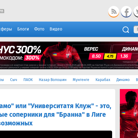
сферы
Блоги
Фото
Видео
ры
Сыч
ПАОК
Назар Волошин
Мунгенге
Карабах
Динамо
В
мо" или "Университатя Клуж" - это,
ые соперники для "Бранна" в Лиге
 возможных