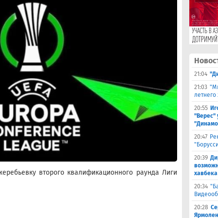
Новос
21:04
"Д
21:03
"М
летнего
20:55
Иг
"Верес" 
"Динамо
20:47
Ре
"Борусс
20:39
Ди
возможн
 жеребьевку второго квалификационного раунда Лиги
хавбека
20:34
"Б
Видеооб
20:28
Се
Ярмолен