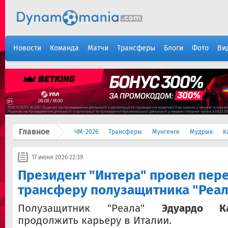
Новости
Команда
Матчи
Трансферы
Блоги
Фото
Ви
Главное
ЧМ-2026
Трансферы
Мунгенге
Мудрык
К
17 июня 2026 22:39
Президент "Интера" провел пер
трансферу полузащитника "Реал
Полузащитник "Реала"
Эдуардо 
продолжить карьеру в Италии.