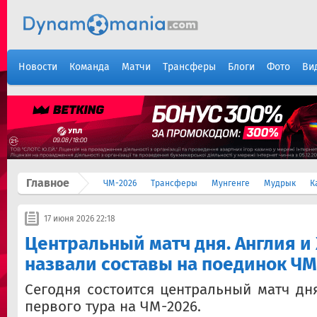
Новости
Команда
Матчи
Трансферы
Блоги
Фото
Ви
Главное
ЧМ-2026
Трансферы
Мунгенге
Мудрык
К
17 июня 2026 22:18
Центральный матч дня. Англия и
назвали составы на поединок ЧМ
Сегодня состоится центральный матч дня
первого тура на ЧМ-2026.