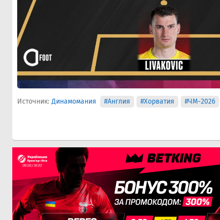
Источник:
Динамомания
#Англия
#Хорватия
#ЧМ-2026