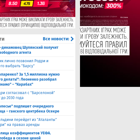
ти
Все новости:
с-динамовец Шулянский получит
свободного агента
ик лично позвонил Родри и
его выбрать "Барсу"
паренко? За 1,5 миллиона нужно
то делать!": Леоненко разобрал
инамо" – "Карабах"
ри согласовал с "Барселоной"
 до 2030 года
олесье" подпишет очередного
ца – ганского центрбека Осекре
льдини перейдет из "Аталанты"
яри" на правах аренды
блица коэффициентов УЕФА.
победа в сезоне ценой