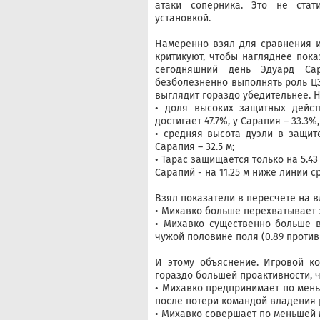
атаки соперника. Это не стат
установкой.
Намеренно взял для сравнения и
критикуют, чтобы нагляднее пока
сегодняшний день Эдуард Сар
безболезненно выполнять роль Ц
выглядит гораздо убедительнее. Н
• доля высоких защитных дейст
достигает 47.7%, у Сарапия – 33.3
• средняя высота дуэли в защите
Сарапия – 32.5 м;
• Тарас защищается только на 5.4
Сарапий - на 11.25 м ниже линии 
Взял показатели в пересчете на в
• Михавко больше перехватывает за
• Михавко существенно больше во
чужой половине поля (0.89 против 
И этому объяснение. Игровой ко
гораздо большей проактивности, ч
• Михавко предпринимает по мень
после потери командой владения р
• Михавко совершает по меньшей 