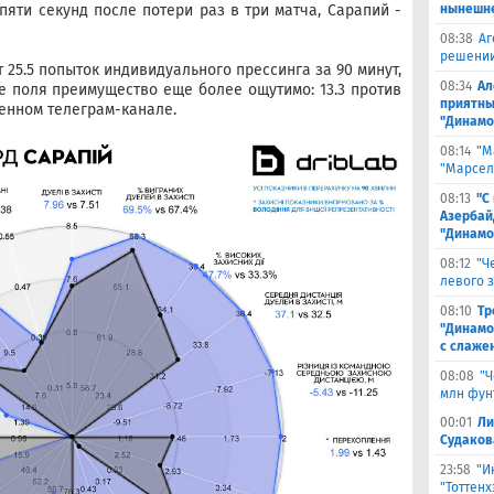
пяти секунд после потери раз в три матча, Сарапий -
нынешне
08:38
Аг
решении
25.5 попыток индивидуального прессинга за 90 минут,
08:34
Ал
не поля преимущество еще более ощутимо: 13.3 против
приятны
венном телеграм-канале.
"Динамо
08:14
"М
"Марселя
08:13
"С
Азербай
"Динамо
08:12
"Ч
левого 
08:10
Тр
"Динамо
с слаже
08:08
"Ч
млн фун
00:01
Ли
Судаков
23:58
"И
"Тоттен