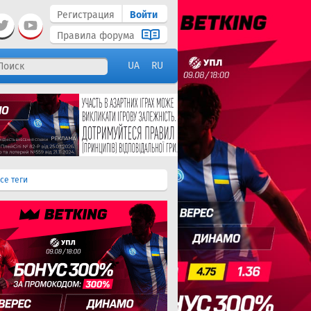
Регистрация
Войти
Правила форума
UA
RU
се теги