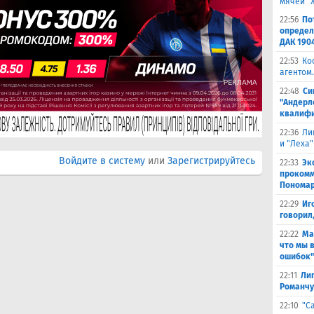
мячей "
22:56
По
определ
ДАК 190
22:53
Ко
агентом.
22:48
Си
"Андерл
квалифи
22:36
Ли
и "Леха"
Войдите в систему
или
Зарегистрируйтесь
22:33
Эк
прокомм
Понома
22:29
Иг
говорил
22:22
Ма
что мы 
ошибок"
22:11
Лиг
Романчу
22:10
"С