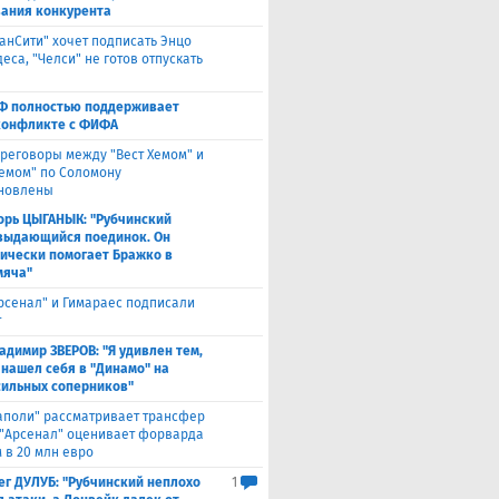
ания конкурента
анСити" хочет подписать Энцо
са, "Челси" не готов отпускать
Ф полностью поддерживает
конфликте с ФИФА
реговоры между "Вест Хемом" и
хемом" по Соломону
новлены
орь ЦЫГАНЫК: "Рубчинский
выдающийся поединок. Он
ически помогает Бражко в
мяча"
Арсенал" и Гимараес подписали
т
адимир ЗВЕРОВ: "Я удивлен тем,
 нашел себя в "Динамо" на
сильных соперников"
аполи" рассматривает трансфер
 "Арсенал" оценивает форварда
 в 20 млн евро
ег ДУЛУБ: "Рубчинский неплохо
1