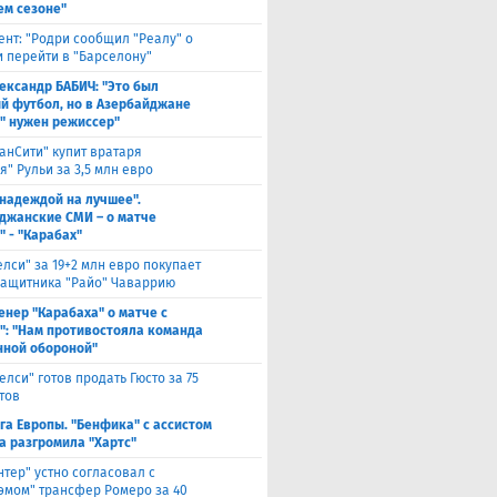
м сезоне"
ент: "Родри сообщил "Реалу" о
 перейти в "Барселону"
ександр БАБИЧ: "Это был
й футбол, но в Азербайджане
" нужен режиссер"
анСити" купит вратаря
" Рульи за 3,5 млн евро
 надеждой на лучшее".
джанские СМИ – о матче
" - "Карабах"
елси" за 19+2 млн евро покупает
защитника "Райо" Чаваррию
енер "Карабаха" о матче с
": "Нам противостояла команда
нной обороной"
елси" готов продать Гюсто за 75
тов
га Европы. "Бенфика" с ассистом
а разгромила "Хартс"
нтер" устно согласовал с
хэмом" трансфер Ромеро за 40