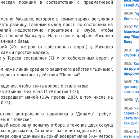
разгоня
ическая позиция в соответствии с предматчевой
своей л
09:09
"А
менно Михавко, которого в комментариях регулярно
Винисиу
зать разницу. Главный вывод прост: по состоянию на
09:07
"У
апий недостаточно проактивен в клубе, чтобы
Максимо
З в сборной Мальдеры. На его фоне профайл Михавко
над "Кар
ачнем с базы:
Баку
вий (40+ метров от собственных ворот) у Михавко
09:01
Тр
%, самый простой маркер;
клубом в
 у Тараса составляет 37.1 м от собственных ворот, у
08:57
См
на друг
3 м ниже линии среднего защитного действия "Динамо",
продолж
среднего защитного действия "Полесья".
08:51
"Т
ладение, чтобы снять вопрос о стиле игры:
договор
 30 минут без мяча (1.99 против 1.43);
контрак
звращает мячей (3.94 против 2.83), в том числе на
08:50
"Д
0.54).
08:46
Чи
соревно
нтекст центрального защитника в "Динамо" требует
стать л
ем в "Полесье":
каждую 
шей мере одну попытку отбора в течение двух секунд
аз в два матча, Сарапий – раз в пятнадцать игр;
08:43
Эк
мере один удачный высокий возврат мяча (40+ метров
матч в 