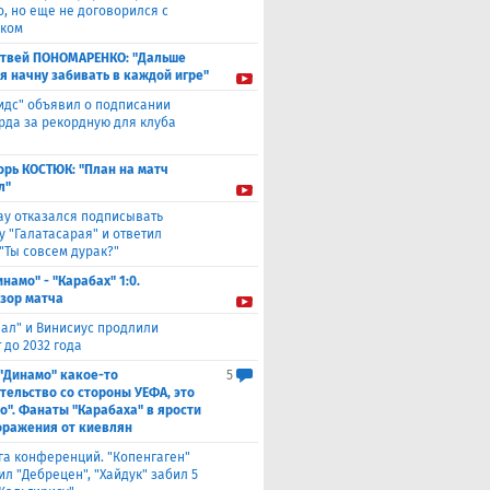
о, но еще не договорился с
ком
твей ПОНОМАРЕНКО: "Дальше
 я начну забивать в каждой игре"
идс" объявил о подписании
да за рекордную для клуба
орь КОСТЮК: "План на матч
л"
ау отказался подписывать
у "Галатасарая" и ответил
"Ты совсем дурак?"
инамо" - "Карабах" 1:0.
зор матча
еал" и Винисиус продлили
 до 2032 года
 "Динамо" какое-то
5
тельство со стороны УЕФА, это
о". Фанаты "Карабаха" в ярости
оражения от киевлян
га конференций. "Копенгаген"
л "Дебрецен", "Хайдук" забил 5