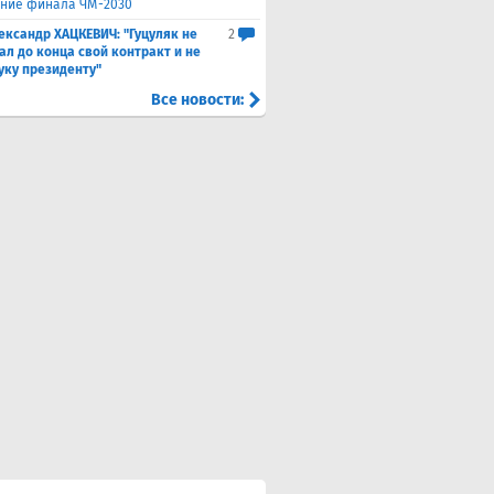
ние финала ЧМ-2030
ександр ХАЦКЕВИЧ: "Гуцуляк не
2
ал до конца свой контракт и не
уку президенту"
Все новости: