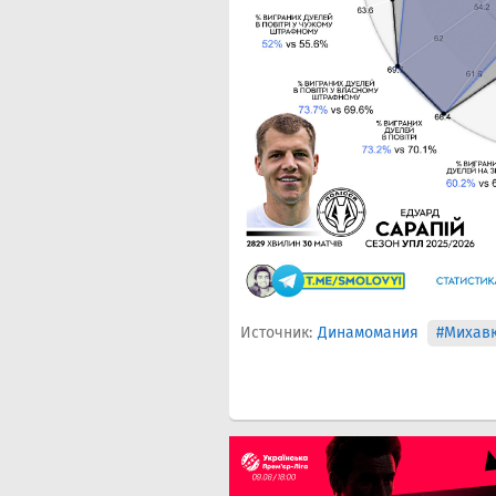
Источник:
Динамомания
#Михав