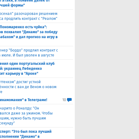
л атаки, а Лонвейк далек от
учшей формы"
рсенал" разочарован решением
са продлить контракт с "Реалом"
 Пономаренко есть чуйка":
в похвалил "Динамо" за победу
абахом" и дал прогноз на игру в
енер "Бордо" продлил контракт с
 июле. И был уволен в августе
енил один португальский клуб
ой: украинец Лебеденко
ит карьеру в "Ароке"
оттенхэм" достиг устной
ённости с ван де Веном о новом
те
инамомания" в Телеграме!
10
чарито о Роналду: "Он
вался даже за ужином. Чтобы
учшим, нужно быть лучшим
секунду"
сперт: "Это был пока лучший
исполнении "Динамо" в