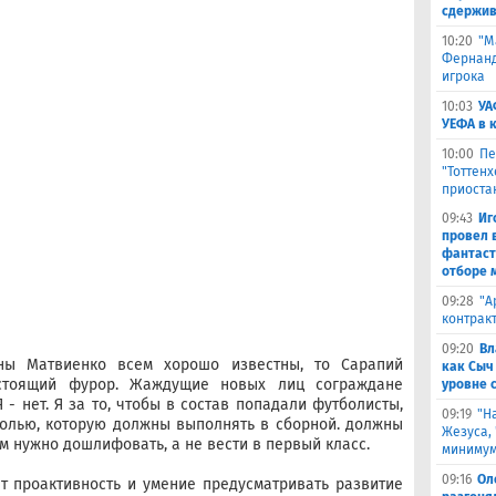
сдержив
10:20
"М
Фернанде
игрока
10:03
УА
УЕФА в 
10:00
Пе
"Тоттен
приоста
09:43
Иг
провел 
фантаст
отборе 
09:28
​"
контрак
09:20
Вл
ны Матвиенко всем хорошо известны, то Сарапий
как Сыч
астоящий фурор. Жаждущие новых лиц сограждане
уровне 
 - нет. Я за то, чтобы в состав попадали футболисты,
09:19
"Н
ролью, которую должны выполнять в сборной. должны
Жезуса,
м нужно дошлифовать, а не вести в первый класс.
минимум
09:16
Ол
т проактивность и умение предусматривать развитие