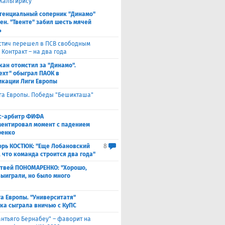
Жальгирису"
тенциальный соперник "Динамо"
ен. "Твенте" забил шесть мячей
4
стич перешел в ПСВ свободным
 Контракт – на два года
кан отомстил за "Динамо".
ехт" обыграл ПАОК в
кации Лиги Европы
га Европы. Победы "Бешикташа"
с-арбитр ФИФА
ентировал момент с падением
ренко
орь КОСТЮК: "Еще Лобановский
8
, что команда строится два года"
твей ПОНОМАРЕНКО: "Хорошо,
выиграли, но было много
а Европы. "Университатя"
ка сыграла вничью с ​КуПС
антьяго Бернабеу" – фаворит на