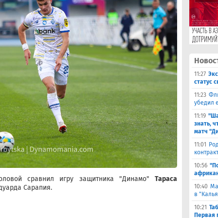
Новос
11:27
Эк
статус 
11:23
Фл
убедил 
11:19
"Ша
знать, ч
матч "Д
11:01
Род
контракт
10:56
"П
африкан
оловой сравнил игру защитника "Динамо"
Тараса
10:40
Ма
дуарда Сарапия.
в "Каль
10:21
Та
Первая 