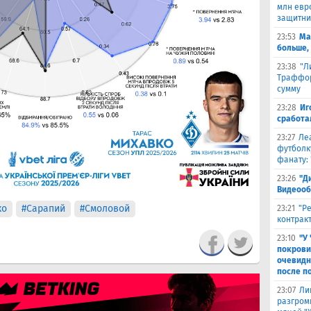
млн евр
защитни
23:53
Ма
больше,
23:38
"Л
Траффор
сумму
23:28
Иг
сработа
23:27
Ле
футболк
фанату: 
23:26
"Д
Видеооб
ко
#Сарапий
#Смоловой
23:21
"Р
контракт
23:10
"У
покрови
очевидн
после п
23:07
Ли
разгроми