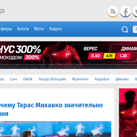
сферы
Блоги
Фото
Видео
ры
Сыч
ПАОК
Назар Волошин
Мунгенге
Карабах
Динамо
В
очему Тарас Михавко значительно
пия