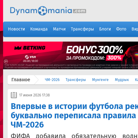
Новости
Команда
Матчи
Трансферы
Блоги
Фото
Ви
Главное
ЧМ-2026
Трансферы
Мунгенге
Мудрык
К
17 июня 2026 17:38
Впервые в истории футбола ре
буквально переписала правила
ЧМ-2026
ФИФА добавила обязательную водн