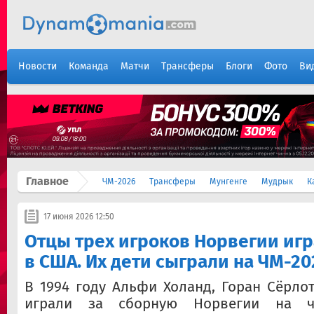
Новости
Команда
Матчи
Трансферы
Блоги
Фото
Ви
Главное
ЧМ-2026
Трансферы
Мунгенге
Мудрык
К
17 июня 2026 12:50
Отцы трех игроков Норвегии игр
в США. Их дети сыграли на ЧМ-20
В 1994 году Альфи Холанд, Горан Сёрлот
играли за сборную Норвегии на ч