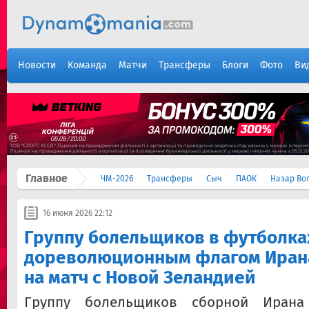
Новости
Команда
Матчи
Трансферы
Блоги
Фото
Ви
Главное
ЧМ-2026
Трансферы
Сыч
ПАОК
Назар Во
16 июня 2026 22:12
Группу болельщиков в футболка
дореволюционным флагом Ирана
на матч с Новой Зеландией
Группу болельщиков сборной Иран