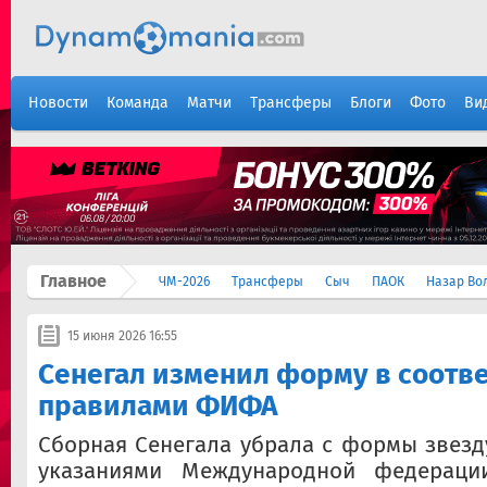
Новости
Команда
Матчи
Трансферы
Блоги
Фото
Ви
Главное
ЧМ-2026
Трансферы
Сыч
ПАОК
Назар Во
15 июня 2026 16:55
Сенегал изменил форму в соотве
правилами ФИФА
Сборная Сенегала убрала с формы звезду
указаниями Международной федераци