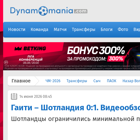
Новости
Команда
Матчи
Трансферы
Блоги
Фото
Ви
Главное
ЧМ-2026
Трансферы
Сыч
ПАОК
Назар Во
14 июня 2026 08:45
Гаити – Шотландия 0:1. Видеообз
Шотландцы ограничились минимальной п