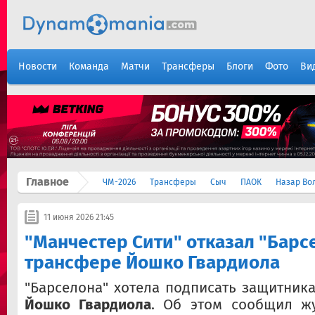
Новости
Команда
Матчи
Трансферы
Блоги
Фото
Ви
Главное
ЧМ-2026
Трансферы
Сыч
ПАОК
Назар Во
11 июня 2026 21:45
"Манчестер Сити" отказал "Барс
трансфере Йошко Гвардиола
"Барселона" хотела подписать защитника
Йошко Гвардиола
. Об этом сообщил ж