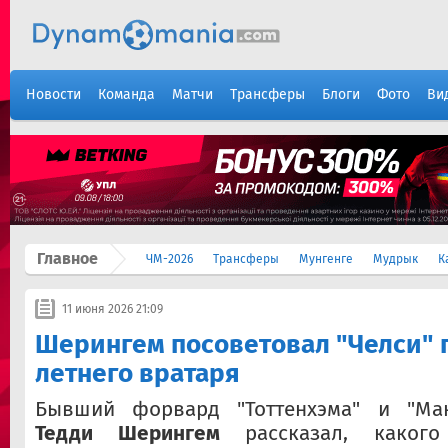
Новости
Команда
Матчи
Трансферы
Блоги
Фото
Ви
Главное
ЧМ-2026
Трансферы
Мунгенге
Мудрык
К
11 июня 2026 21:09
Шерингем посоветовал "Челси" 
летнего вратаря
Бывший форвард "Тоттенхэма" и "Ман
Тедди Шерингем
рассказал, какого