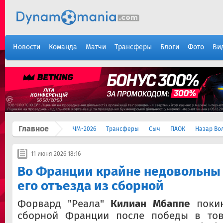
Новости
Команда
Матчи
Трансферы
Блоги
Фото
Ви
Главное
ЧМ-2026
Трансферы
Сыч
ПАОК
Назар Во
11 июня 2026 18:16
Во Франции крайне недовольны 
его отъезда из сборной
Форвард "Реала"
Килиан Мбаппе
покин
сборной Франции после победы в тов