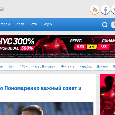
сферы
Блоги
Фото
Видео
ры
Сыч
ПАОК
Назар Волошин
Мунгенге
Карабах
Динамо
В
ю Пономаренко важный совет и