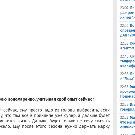
23:07
Ли
разгроми
мячей "
22:56
По
определ
ДАК 190
22:53
Ко
агентом.
22:48
Си
"Андерл
квалифи
22:36
Ли
и "Леха"
22:33
Эк
прокомм
Понома
твею Пономаренко, учитывая свой опыт сейчас?
22:29
Иг
говорил
т сейчас, ему просто надо из головы выбросить, если
ву, что там все в принципе уже супер, а дальше будет
22:22
Ма
чинается жизнь. Дальше будет только не хочу сказать
что мы 
яжело. Ему после этого сезона нужно держать марку
ошибок"