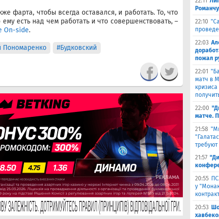
22:11
Лиг
Романчу
же фарта, чтобы всегда оставался, и работать. То, что
 ему есть над чем работать и что совершенствовать, –
22:10
"С
е On-side
.
проведе
22:03
Ал
й Пономаренко
#Будковский
доработ
пожал р
22:01
"Б
матч в 
кризиса
получить
22:00
"Д
матче. 
21:58
"М
"Галата
требуют
21:57
"Ди
конфере
20:55
ПС
у "Монак
контрак
20:53
Шо
хавбеко