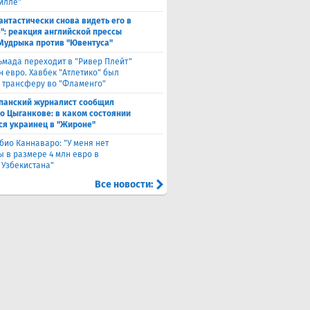
Вилле"
антастически снова видеть его в
": реакция английской прессы
 Мудрыка против "Ювентуса"
ьмада переходит в "Ривер Плейт"
н евро. Хавбек "Атлетико" был
к трансферу во "Фламенго"
панский журналист сообщил
 о Цыганкове: в каком состоянии
ся украинец в "Жироне"
био Каннаваро: "У меня нет
ы в размере 4 млн евро в
 Узбекистана"
Все новости: