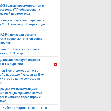
40% больше просмотров, чем в
 сезоне. УПЛ обнародовала
 матчей первого тура
оманде официально перешел в
а 125+15 млн евро. Контракт – до
МИД РФ призвали россиян
ься к продолжительной войне
Украины
сенал" и Emirates продлили
ние до 2033 года
ццоли анализирует решения
в в 1-м туре УПЛ
стон Вилла" договорилась с
о" о переходе Руджери за 18+6
о – игрок еще не согласовал
р
ора уже стать настоящими
и": легенда "Динамо" жестко
ась к команде перед игрой с
хом"
ри убедил Мартинеса остаться в