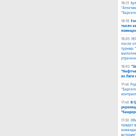
18:31
Ху
"Атлетик
"Барсел
18:18
Fo
тысяч к
помещен
18:05
УЕ
после о
турнир:
выполне
утрачен
18:03
"З
"Нефтчи
из Лиги
17:46
Род
"Барсел
контрак
17:40
В 
украинц
"бандер
17:30
Об
придет в
команда,
история