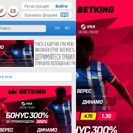
Регистрация
Войти
Правила форума
UA
RU
се теги