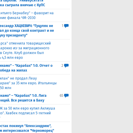
а Европы. "Университатя"
ка сыграла вничью с ​КуПС
антьяго Бернабеу" – фаворит на
ние финала ЧМ-2030
ександр ХАЦКЕВИЧ: "Гуцуляк не
1
ал до конца свой контракт и не
уку президенту"
арса" отменила товарищеский
Марокко из-за миграционного
 в Сеуте. Клуб должен был
 4,5 млн евро
инамо" - "Карабах" 1:0. Отчет о
2
Победа на жилах
илан" не продал Леау
сараю" за 35 млн евро. Итальянцы
 50 млн
намо" – "Карабах" 1:0. Лига
65
нций. Все решится в Баку
Ж за 50 млн евро купил Аклиуша
о". Хавбек подписал 5-летний
т
стак покинул "Александрию",
м интересовался "Черноморец"