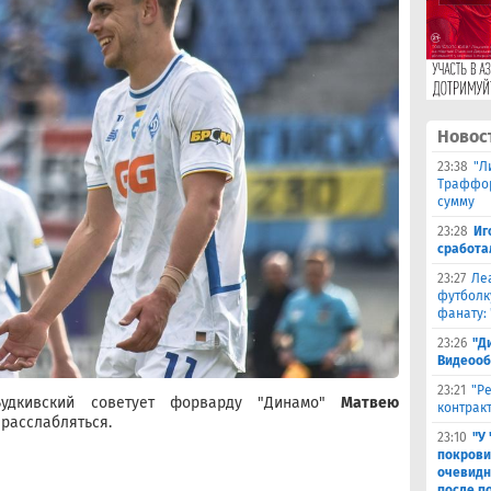
Новос
23:38
"Л
Траффор
сумму
23:28
Иг
сработа
23:27
Ле
футболк
фанату: 
23:26
"Д
Видеооб
23:21
"Р
удкивский советует форварду "Динамо"
Матвею
контракт
 расслабляться.
23:10
"У
покрови
очевидн
после п