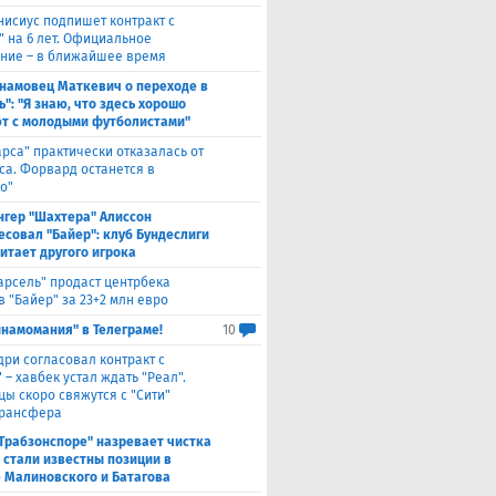
нисиус подпишет контракт с
" на 6 лет. Официальное
ние – в ближайшее время
намовец Маткевич о переходе в
": "Я знаю, что здесь хорошо
т с молодыми футболистами"
арса" практически отказалась от
са. Форвард останется в
о"
нгер "Шахтера" Алиссон
есовал "Байер": клуб Бундеслиги
итает другого игрока
арсель" продаст центрбека
 "Байер" за 23+2 млн евро
инамомания" в Телеграме!
10
дри согласовал контракт с
 – хавбек устал ждать "Реал".
цы скоро свяжутся с "Сити"
трансфера
"Трабзонспоре" назревает чистка
: стали известны позиции в
 Малиновского и Батагова