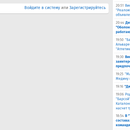
20:51
Ви
Войдите в систему
или
Зарегистрируйтесь
"Реалом
объявле
20:44
Ди
"Оболонь
работаю
19:50
"Б
Альваре
"Атлетик
19:30
Ви
заинтер
предпоч
19:25
"М
Медину в
19:16
"Д
19:06
Ро
"Барсой"
Каталон
насчет 
18:54
В 
состава
команде