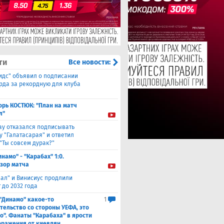
ти
Все новости:
идс" объявил о подписании
да за рекордную для клуба
орь КОСТЮК: "План на матч
л"
ау отказался подписывать
у "Галатасарая" и ответил
"Ты совсем дурак?"
инамо" - "Карабах" 1:0.
зор матча
еал" и Винисиус продлили
 до 2032 года
 "Динамо" какое-то
1
тельство со стороны УЕФА, это
о". Фанаты "Карабаха" в ярости
оражения от киевлян