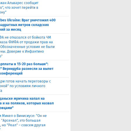
лиан Альварес сообщит
о", что хочет перейти в
ону"
rbes Ukraine: Враг уничтожил 400
вадратных метров складских
ий за месяц
ФА не отказался от бойкота ЧМ
тказа ФИФА от продажи прав на
 "Обозначенные условия не были
ны. Доверие к Инфантино
о"
арплаты в 15-20 раз больше":
" Вернидуба разнесли за вылет
 конференций
ри готов начать переговоры с
оной" по условиям личного
та
Гданьске мужчина напал на
а и на поляков, которых назвал
овцами"
и Микел о Винисиусе: "Он не
 "Арсенал", это большая
 но "Реал" – совсем другая
"