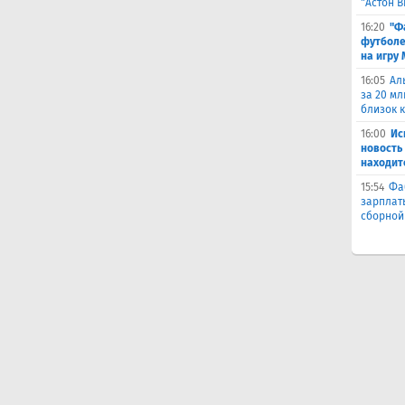
"Астон 
16:20
"Ф
футболе
на игру
16:05
Ал
за 20 мл
близок 
16:00
Ис
новость
находит
15:54
Фа
зарплат
сборной