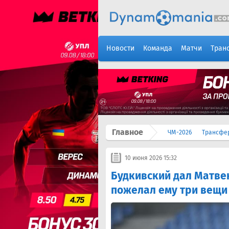
Новости
Команда
Матчи
Тран
Главное
ЧМ-2026
Трансфе
10 июня 2026 15:32
Будкивский дал Матве
пожелал ему три вещи