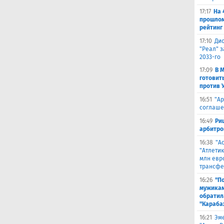
17:17
На 
прошлом
рейтинг
17:10
Ди
"Реал" з
2033-го
17:09
В 
готовит
против 
16:51
"Ар
соглаше
16:49
Ри
арбитро
16:38
"А
"Атлетик
млн евр
трансфе
16:26
"П
мужикам
обратил
"Караба
16:21
Эме