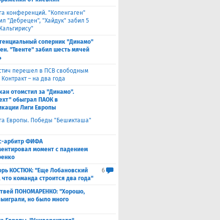
га конференций. "Копенгаген"
л "Дебрецен", "Хайдук" забил 5
Жальгирису"
тенциальный соперник "Динамо"
ен. "Твенте" забил шесть мячей
4
стич перешел в ПСВ свободным
 Контракт – на два года
кан отомстил за "Динамо".
ехт" обыграл ПАОК в
кации Лиги Европы
га Европы. Победы "Бешикташа"
с-арбитр ФИФА
ентировал момент с падением
ренко
орь КОСТЮК: "Еще Лобановский
6
, что команда строится два года"
твей ПОНОМАРЕНКО: "Хорошо,
выиграли, но было много