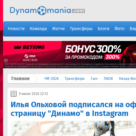
Новости
Команда
Матчи
Трансферы
Блоги
Фото
Ви
Главное
ЧМ-2026
Трансферы
Сыч
ПАОК
Назар Во
9 июня 2026 22:13
Илья Ольховой подписался на 
страницу "Динамо" в Instagram