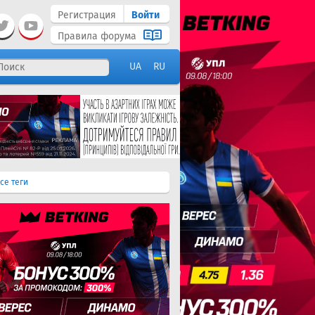
Регистрация
Войти
Правила форума
UA
RU
се теги