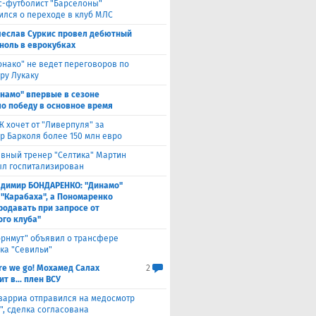
с-футболист "Барселоны"
ился о переходе в клуб МЛС
чеслав Суркис провел дебютный
 ноль в еврокубках
нако" не ведет переговоров по
ру Лукаку
намо" впервые в сезоне
о победу в основное время
 хочет от "Ливерпуля" за
р Барколя более 150 млн евро
авный тренер "Селтика" Мартин
ыл госпитализирован
адимир БОНДАРЕНКО: "Динамо"
 "Карабаха", а Пономаренко
родавать при запросе от
ого клуба"
орнмут" объявил о трансфере
ка "Севильи"
re we go! Мохамед Салах
2
т в... плен ВСУ
варриа отправился на медосмотр
", сделка согласована