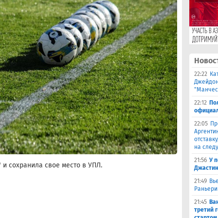
Новос
22:22
Ка
Джейдон
"Манчес
22:12
По
официал
22:05
Пр
Аргенти
отставку
на след
21:56
У 
 и сохранила свое место в УПЛ.
Джастин
21:49
Вь
Раньери
21:45
Ва
третий 
стартом