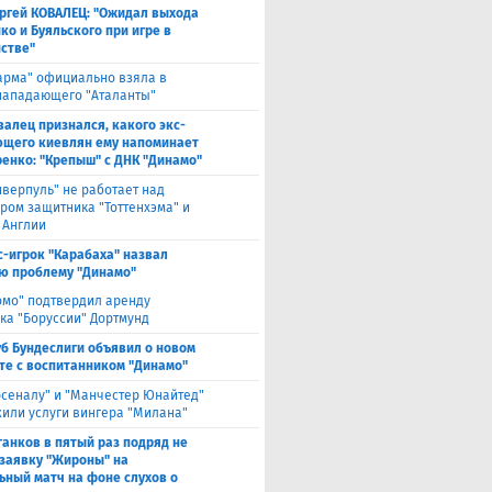
ргей КОВАЛЕЦ: "Ожидал выхода
ко и Буяльского при игре в
стве"
арма" официально взяла в
нападающего "Аталанты"
валец признался, какого экс-
щего киевлян ему напоминает
енко: "Крепыш" с ДНК "Динамо"
иверпуль" не работает над
ром защитника "Тоттенхэма" и
 Англии
с-игрок "Карабаха" назвал
ю проблему "Динамо"
омо" подтвердил аренду
ка "Боруссии" Дортмунд
уб Бундеслиги объявил о новом
те с воспитанником "Динамо"
рсеналу" и "Манчестер Юнайтед"
или услуги вингера "Милана"
анков в пятый раз подряд не
 заявку "Жироны" на
ьный матч на фоне слухов о