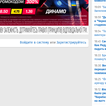
бойкоте
19:09
"Б
Хилялем
18:59
"Д
к "Черн
стадион
18:54
"Т
вингера
18:45
Св
Войдите в систему
или
Зарегистрируйтесь
Как Ред
падать 
18:33
Бр
покинут
18:30
Во
перешел
чемпион
18:25
"Ф
аренду 
18:12
Ил
было уж
"Караба
на матч 