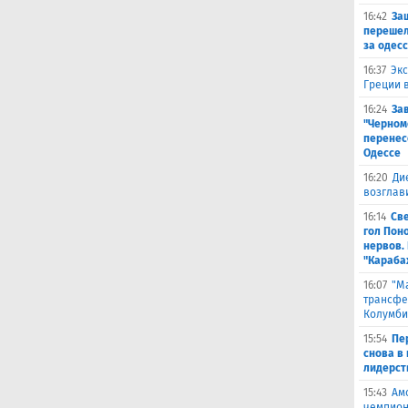
16:42
За
перешел
за одес
16:37
Экс
Греции 
16:24
За
"Черном
перенес
Одессе
16:20
Ди
возглав
16:14
Св
гол Пон
нервов.
"Караба
16:07
"М
трансфе
Колумби
15:54
Пе
снова в 
лидерст
15:43
Ам
чемпион