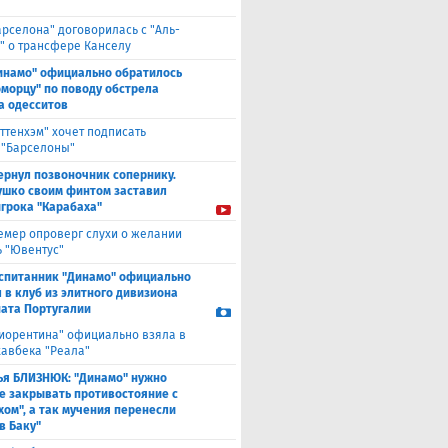
арселона" договорилась с "Аль-
" о трансфере Канселу
инамо" официально обратилось
оморцу" по поводу обстрела
а одесситов
оттенхэм" хочет подписать
 "Барселоны"
ернул позвоночник сопернику.
ушко своим финтом заставил
игрока "Карабаха"
емер опроверг слухи о желании
ь "Ювентус"
спитанник "Динамо" официально
 в клуб из элитного дивизиона
ата Португалии
иорентина" официально взяла в
хавбека "Реала"
ья БЛИЗНЮК: "Динамо" нужно
е закрывать противостояние с
хом", а так мучения перенесли
в Баку"