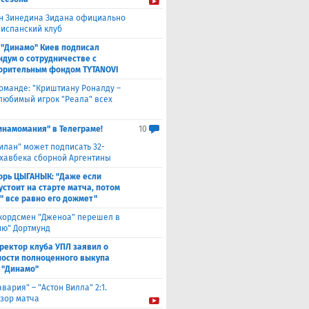
н Зинедина Зидана официально
 испанский клуб
 "Динамо" Киев подписал
дум о сотрудничестве с
орительным фондом TYTANOVI
оманде: "Криштиану Роналду –
 любимый игрок "Реала" всех
инамомания" в Телеграме!
10
илан" может подписать 32-
 хавбека сборной Аргентины
орь ЦЫГАНЫК: "Даже если
устоит на старте матча, потом
" все равно его дожмет"
кордсмен "Дженоа" перешел в
ию" Дортмунд
ректор клуба УПЛ заявил о
ости полноценного выкупа
 "Динамо"
авария" – "Астон Вилла" 2:1.
зор матча