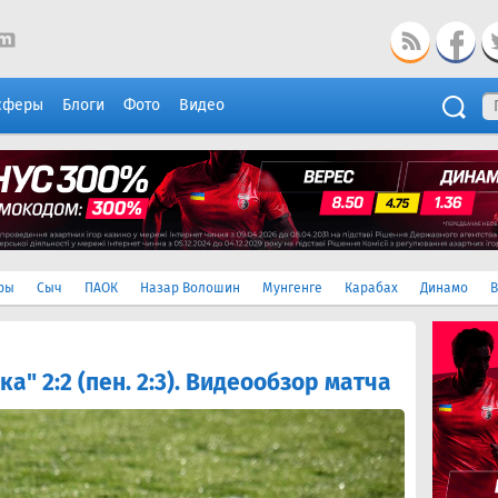
сферы
Блоги
Фото
Видео
ры
Сыч
ПАОК
Назар Волошин
Мунгенге
Карабах
Динамо
В
ка" 2:2 (пен. 2:3). Видеообзор матча