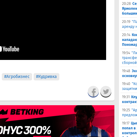
20:28
Се
Ярмолен
большин
20:19
"П
аренду 
20:14
Ко
нападаю
Пономар
19:54
"Л
трансфе
сборной
19:48
Эк
основну
#Агробизнес
#Кудривка
19:40
"К
защитни
19:31
Кл
контрак
19:25
"А
предлож
19:17
Цыг
попал в
контрол