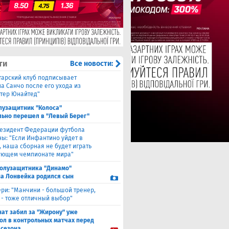
ти
Все новости:
тарский клуб подписывает
а Санчо после его ухода из
тер Юнайтед"
лузащитник "Колоса"
ьно перешел в "Левый Берег"
езидент Федерации футбола
ны: "Если Инфантино уйдет в
, наша сборная не будет играть
ующем чемпионате мира"
полузащитника "Динамо"
а Лонвейка родился сын
ери: "Манчини - большой тренер,
 - тоже отличный выбор"
нат забил за "Жирону" уже
гол в контрольных матчах перед
 сезона