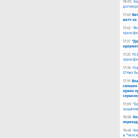
18:05
Эк
договор
17:49
Вя
матч на
17:45
"Мо
трансфе
17:37
"Ди
одержал
17:35
ПСЖ
трансфе
17:30
Гл
О'Нил б
17:19
Вл
сильнее
нужно п
серьезн
17:09
"Б
защитни
16:58
He
переходи
16:48
Ча
в "Челси