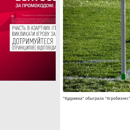
"Кудривка" обыграла "Агробизнес"