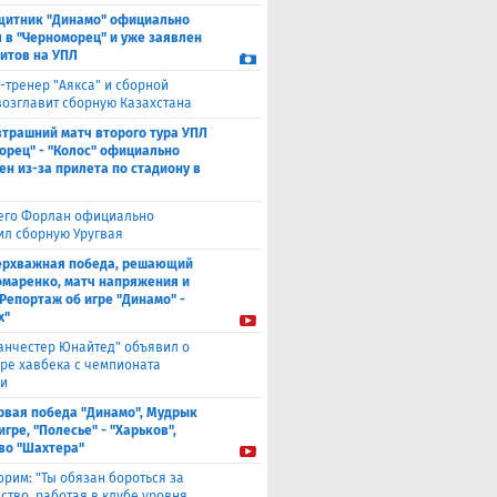
щитник "Динамо" официально
 в "Черноморец" и уже заявлен
ситов на УПЛ
-тренер "Аякса" и сборной
возглавит сборную Казахстана
втрашний матч второго тура УПЛ
орец" - "Колос" официально
ен из-за прилета по стадиону в
его Форлан официально
ил сборную Уругвая
ерхважная победа, решающий
омаренко, матч напряжения и
 Репортаж об игре "Динамо" -
х"
анчестер Юнайтед" объявил о
ре хавбека с чемпионата
и
рвая победа "Динамо", Мудрык
игре, "Полесье" - "Харьков",
во "Шахтера"
орим: "Ты обязан бороться за
ство, работая в клубе уровня