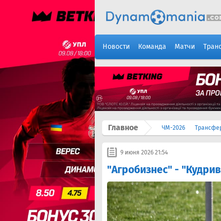
Новости
Команда
Матчи
Тран
Главное
ЧМ-2026
Трансфе
9 июня 2026 21:54
"Агробизнес" - "Кудрив