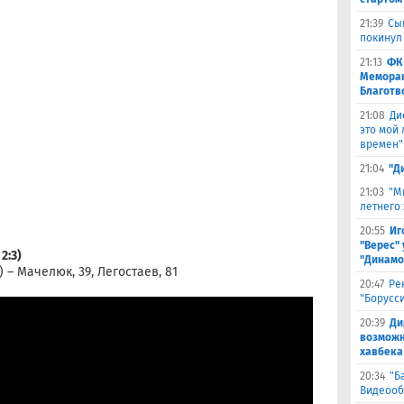
21:39
Сы
покинул
21:13
ФК
Меморан
Благотв
21:08
Ди
это мой
времен"
21:04
"Д
21:03
"М
летнего
20:55
Иг
"Верес" 
2:3)
"Динамо
.) – Мачелюк, 39, Легостаев, 81
20:47
Ре
"Борусс
20:39
Ди
возможн
хавбека
20:34
"Б
Видеооб