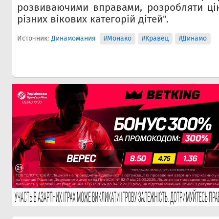
розвиваючими вправами, розробляти ці
різних вікових категорій дітей".
Источник:
Динамомания
#Монако
#Кравец
#Динамо