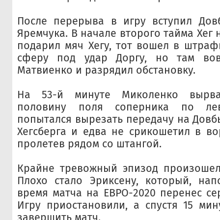
После перерыва в игру вступил Дов
Яремчука. В начале второго тайма Хег
подарил мяч Хегу, тот вошел в штра
сферу под удар Доргу, но там во
Матвиенко и разрядил обстановку.
На 53-й минуте Миколенко вырв
половину поля соперника по ле
попытался вырезать передачу на Довбы
Хегсберга и едва не срикошетил в во
пролетев рядом со штангой.
Крайне тревожный эпизод произошел 
Плохо стало Эриксену, который, нап
время матча на ЕВРО-2020 перенес се
Игру приостановили, а спустя 15 ми
завершить матч.