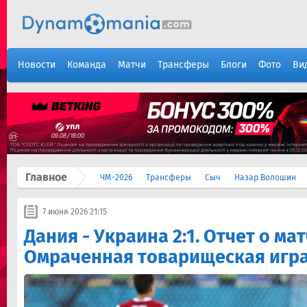
Новости
Команда
Матчи
Трансферы
Блоги
Фото
Ви
Главное
ЧМ-2026
Трансферы
Сыч
Назар Волошин
7 июня 2026 21:15
Дания - Украина 2:1. Отчет о мат
Омраченная товарищеская игр