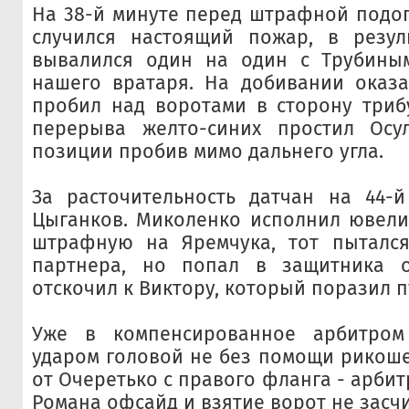
На 38-й минуте перед штрафной подо
случился настоящий пожар, в резул
вывалился один на один с Трубины
нашего вратаря. На добивании оказа
пробил над воротами в сторону триб
перерыва желто-синих простил Осу
позиции пробив мимо дальнего угла.
За расточительность датчан на 44-й
Цыганков. Миколенко исполнил ювели
штрафную на Яремчука, тот пытался
партнера, но попал в защитника 
отскочил к Виктору, который поразил п
Уже в компенсированное арбитром
ударом головой не без помощи рикоше
от Очеретько с правого фланга - арби
Романа офсайд и взятие ворот не засчи