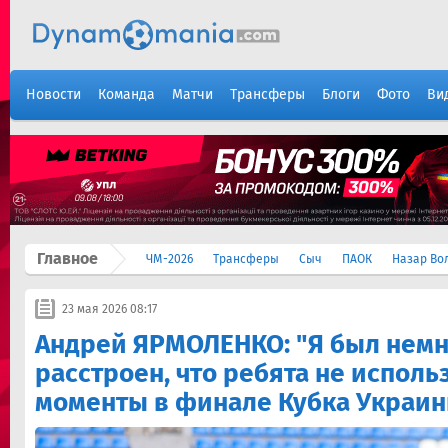
Новости
Команда
Матчи
Трансферы
Блоги
Фото
Ви
Главное
ЧМ-2026
Трансферы
Сыч
ПАОК
Назар Во
23 мая 2026 08:17
Андрей ЯРМОЛЕНКО: "Я был немн
расстроен, что ребята не исполь
моменты в финале Кубка Украи