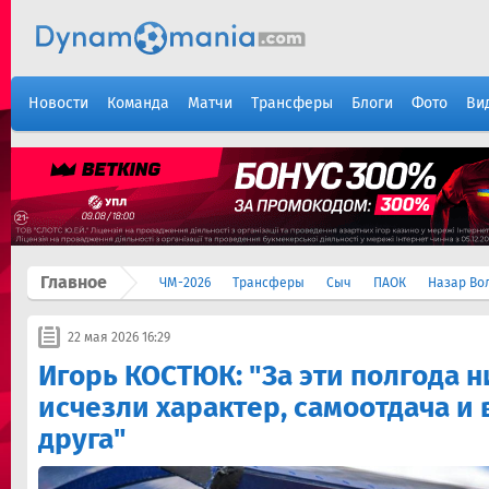
Новости
Команда
Матчи
Трансферы
Блоги
Фото
Ви
Главное
ЧМ-2026
Трансферы
Сыч
ПАОК
Назар Во
22 мая 2026 16:29
Игорь КОСТЮК: "За эти полгода н
исчезли характер, самоотдача и 
друга"