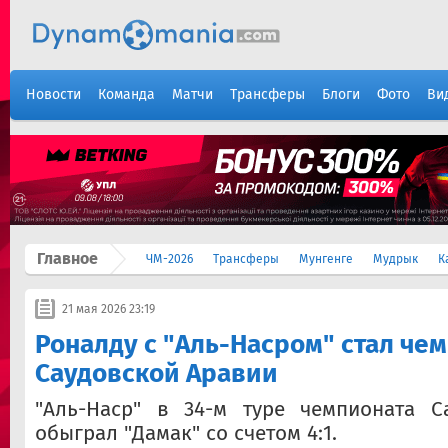
Новости
Команда
Матчи
Трансферы
Блоги
Фото
Ви
Главное
ЧМ-2026
Трансферы
Мунгенге
Мудрык
К
21 мая 2026 23:19
Роналду с "Аль-Насром" стал че
Саудовской Аравии
"Аль-Наср" в 34-м туре чемпионата С
обыграл "Дамак" со счетом 4:1.