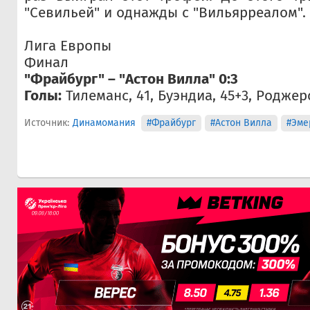
"Севильей" и однажды с "Вильярреалом".
Лига Европы
Финал
"Фрайбург" – "Астон Вилла" 0:3
Голы:
Тилеманс, 41, Буэндиа, 45+3, Роджерс
Источник:
Динамомания
#Фрайбург
#Астон Вилла
#Эме