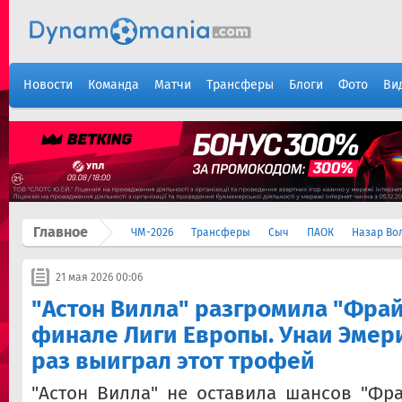
Новости
Команда
Матчи
Трансферы
Блоги
Фото
Ви
Главное
ЧМ-2026
Трансферы
Сыч
ПАОК
Назар Во
21 мая 2026 00:06
"Астон Вилла" разгромила "Фрай
финале Лиги Европы. Унаи Эмер
раз выиграл этот трофей
"Астон Вилла" не оставила шансов "Фр