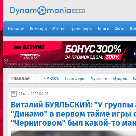
Новости
Команда
Матчи
Трансферы
Блоги
Фото
Ви
Главное
ЧМ-2026
Трансферы
Мунгенге
Мудрык
К
21 мая 2026 00:03
Виталий БУЯЛЬСКИЙ: "У группы 
"Динамо" в первом тайме игры 
"Черниговом" был какой-то ма