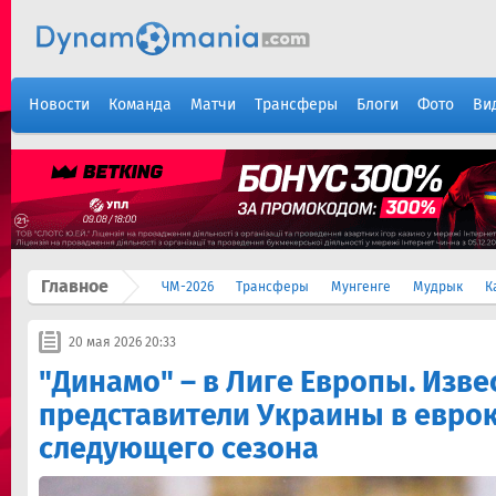
Новости
Команда
Матчи
Трансферы
Блоги
Фото
Ви
Главное
ЧМ-2026
Трансферы
Мунгенге
Мудрык
К
20 мая 2026 20:33
"Динамо" – в Лиге Европы. Изве
представители Украины в евро
следующего сезона