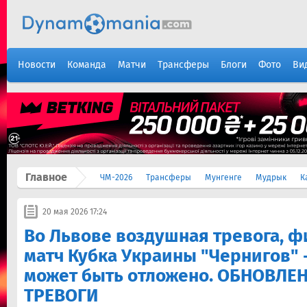
Новости
Команда
Матчи
Трансферы
Блоги
Фото
Ви
Главное
ЧМ-2026
Трансферы
Мунгенге
Мудрык
К
20 мая 2026 17:24
Во Львове воздушная тревога, 
матч Кубка Украины "Чернигов" 
может быть отложено. ОБНОВЛЕН
ТРЕВОГИ