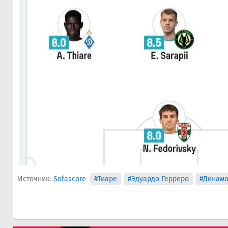
Источник:
Sofascore
#Тиаре
#Эдуардо Герреро
#Динам