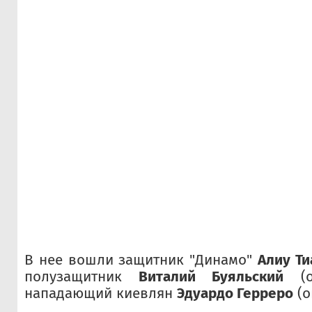
В нее вошли защитник "Динамо"
Алиу Ти
полузащитник
Виталий Буяльский
(о
нападающий киевлян
Эдуардо Герреро
(о