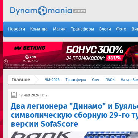
Новости
Команда
Матчи
Трансферы
Блоги
Фото
Ви
Главное
ЧМ-2026
Трансферы
Сыч
ПАОК
Назар Во
19 мая 2026 13:12
Два легионера "Динамо" и Буяль
символическую сборную 29-го т
версии SofaScore