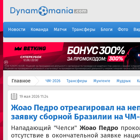
Новости
Команда
Матчи
Трансферы
Блоги
Фото
Ви
Главное
ЧМ-2026
Трансферы
Мунгенге
Мудрык
К
19 мая 2026 11:24
Жоао Педро отреагировал на не
заявку сборной Бразилии на ЧМ
Нападающий "Челси"
Жоао Педро
проко
отсутствие в окончательной заявке нац