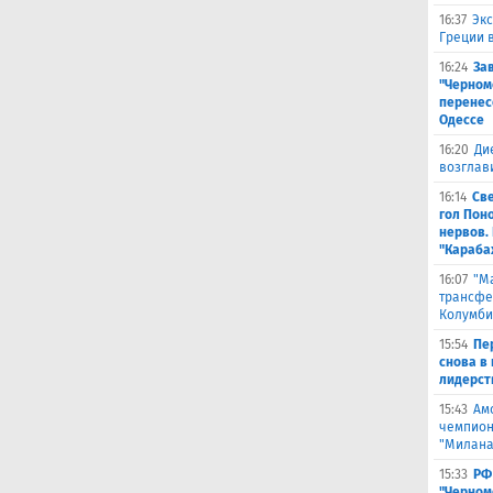
16:37
Экс
Греции 
16:24
За
"Черном
перенес
Одессе
16:20
Ди
возглав
16:14
Св
гол Пон
нервов.
"Караба
16:07
"М
трансфе
Колумби
15:54
Пе
снова в 
лидерст
15:43
Ам
чемпион
"Милана
15:33
РФ
"Черном