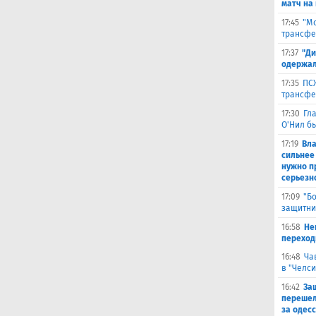
матч на
17:45
"Мо
трансфе
17:37
"Ди
одержал
17:35
ПСЖ
трансфе
17:30
Гл
О'Нил б
17:19
Вл
сильнее
нужно п
серьезн
17:09
"Б
защитни
16:58
He
переходи
16:48
Ча
в "Челси
16:42
За
перешел
за одес