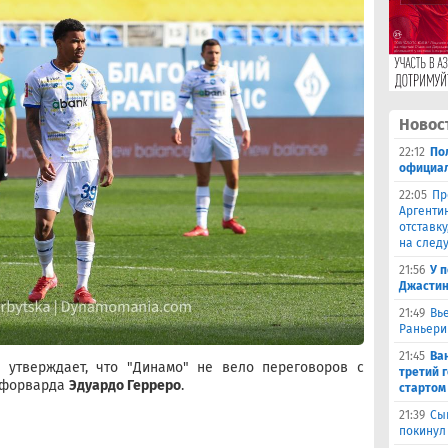
Новос
22:12
По
официал
22:05
Пр
Аргенти
отставку
на след
21:56
У 
Джастин
21:49
Вь
Раньери
21:45
Ва
 утверждает, что "Динамо" не вело переговоров с
третий 
у форварда
Эдуардо Герреро
.
стартом
21:39
Сы
покинул