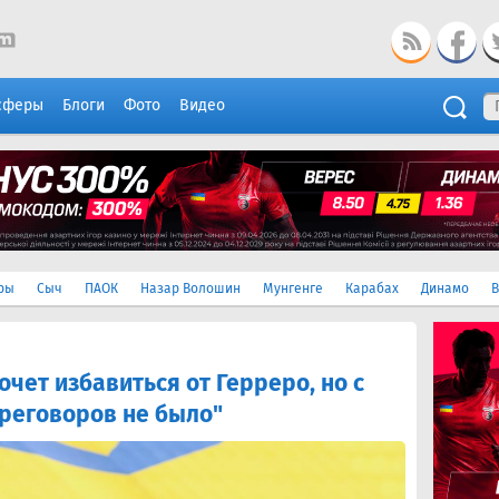
сферы
Блоги
Фото
Видео
ры
Сыч
ПАОК
Назар Волошин
Мунгенге
Карабах
Динамо
В
очет избавиться от Герреро, но с
ереговоров не было"