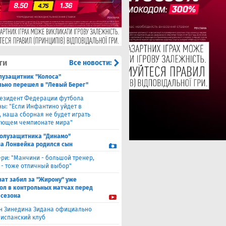
ти
Все новости:
лузащитник "Колоса"
ьно перешел в "Левый Берег"
езидент Федерации футбола
ны: "Если Инфантино уйдет в
, наша сборная не будет играть
ующем чемпионате мира"
полузащитника "Динамо"
а Лонвейка родился сын
ери: "Манчини - большой тренер,
 - тоже отличный выбор"
нат забил за "Жирону" уже
гол в контрольных матчах перед
 сезона
н Зинедина Зидана официально
 испанский клуб