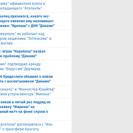
арма" официально взяла в
нападающего "Аталанты"
валец признался, какого экс-
щего киевлян ему напоминает
енко: "Крепыш" с ДНК "Динамо"
иверпуль" не работает над
ром защитника "Тоттенхэма" и
 Англии
с-игрок "Карабаха" назвал
ю проблему "Динамо"
омо" подтвердил аренду
ка "Боруссии" Дортмунд
уб Бундеслиги объявил о новом
те с воспитанником "Динамо"
рсеналу" и "Манчестер Юнайтед"
или услуги вингера "Милана"
анков в пятый раз подряд не
 заявку "Жироны" на
ьный матч на фоне слухов о
арселона" договорилась с "Аль-
" о трансфере Канселу