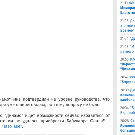
21:13
ФК
Меморан
Благотв
21:08
Ди
это мой
времен"
21:04
"Д
21:03
"М
летнего
20:55
Иг
"Верес" 
"Динамо
20:47
Ре
"Борусс
20:39
Ди
возможн
инамо" мне подтвердили на уровне руководства, что
хавбека
оря уже о переговорах, по этому вопросу не было.
20:34
"Б
Видеооб
то "Динамо" ищет возможности сейчас избавиться от
что им не удалось приобрести Бабукарра Фаала", -
20:28
Се
Ярмолен
 "ТаТоТаке"
.
большин