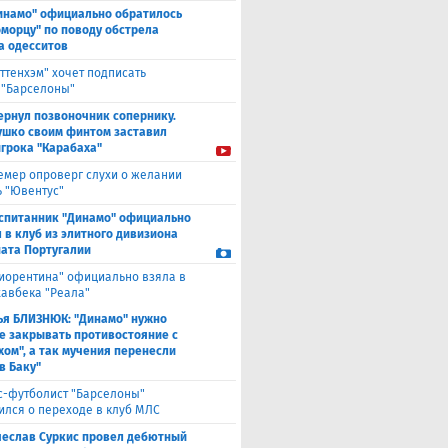
инамо" официально обратилось
оморцу" по поводу обстрела
а одесситов
оттенхэм" хочет подписать
 "Барселоны"
ернул позвоночник сопернику.
ушко своим финтом заставил
игрока "Карабаха"
емер опроверг слухи о желании
ь "Ювентус"
спитанник "Динамо" официально
 в клуб из элитного дивизиона
ата Португалии
иорентина" официально взяла в
хавбека "Реала"
ья БЛИЗНЮК: "Динамо" нужно
е закрывать противостояние с
хом", а так мучения перенесли
в Баку"
с-футболист "Барселоны"
ился о переходе в клуб МЛС
чеслав Суркис провел дебютный