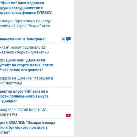
 "Динамо" Киев подписал
дум о сотрудничестве с
орительным фондом TYTANOVI
оманде: "Криштиану Роналду –
 любимый игрок "Реала" всех
инамомания" в Телеграме!
10
илан" может подписать 32-
 хавбека сборной Аргентины
орь ЦЫГАНЫК: "Даже если
устоит на старте матча, потом
" все равно его дожмет"
кордсмен "Дженоа" перешел в
ию" Дортмунд
ректор клуба УПЛ заявил о
ости полноценного выкупа
 "Динамо"
авария" – "Астон Вилла" 2:1.
зор матча
ргей КОВАЛЕЦ: "Ожидал выхода
ко и Буяльского при игре в
стве"