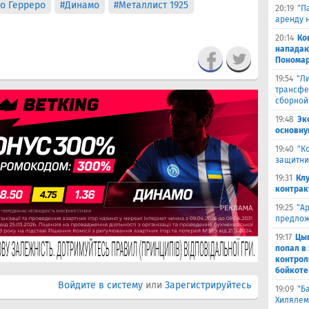
о Герреро
#Динамо
#Металлист 1925
20:19
"П
аренду 
20:14
Ко
нападаю
Пономар
19:54
"Л
трансфе
сборной
19:48
Эк
основну
19:40
"К
защитни
19:31
Кл
контрак
19:25
"А
предлож
19:17
Цыг
попал в
контрол
бойкоте
Войдите в систему
или
Зарегистрируйтесь
19:09
"Б
Хилялем