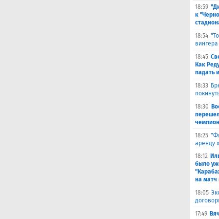
18:59
"Д
к "Черн
стадион
18:54
"Т
вингера
18:45
Св
Как Ред
падать 
18:33
Бр
покинут
18:30
Во
перешел
чемпион
18:25
"Ф
аренду 
18:12
Ил
было уж
"Караба
на матч 
18:05
Эк
договор
17:49
Вя