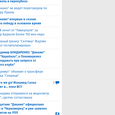
 ноль в еврокубках
нако" не ведет переговоров по
ру Лукаку
намо" впервые в сезоне
о победу в основное время
 хочет от "Ливерпуля" за
р Барколя более 150 млн евро
авный тренер "Селтика" Мартин
ыл госпитализирован
адимир БОНДАРЕНКО: "Динамо"
 "Карабаха", а Пономаренко
родавать при запросе от
ого клуба"
орнмут" объявил о трансфере
ка "Севильи"
re we go! Мохамед Салах
2
т в... плен ВСУ
варриа отправился на медосмотр
", сделка согласована
щитник "Динамо" официально
 в "Черноморец" и уже заявлен
ситов на УПЛ