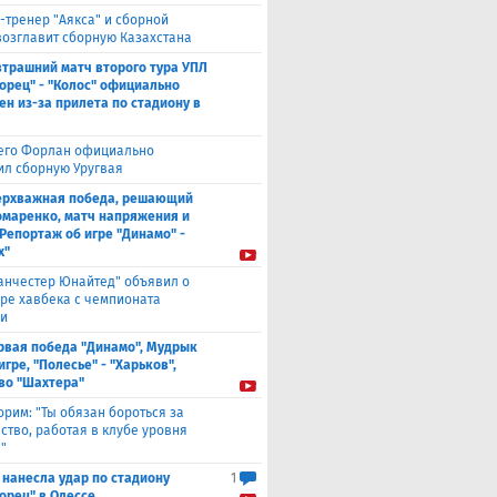
-тренер "Аякса" и сборной
возглавит сборную Казахстана
втрашний матч второго тура УПЛ
орец" - "Колос" официально
ен из-за прилета по стадиону в
его Форлан официально
ил сборную Уругвая
ерхважная победа, решающий
омаренко, матч напряжения и
 Репортаж об игре "Динамо" -
х"
анчестер Юнайтед" объявил о
ре хавбека с чемпионата
и
рвая победа "Динамо", Мудрык
игре, "Полесье" - "Харьков",
во "Шахтера"
орим: "Ты обязан бороться за
ство, работая в клубе уровня
"
 нанесла удар по стадиону
1
орец" в Одессе