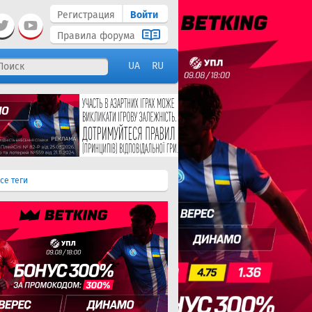
Регистрация
Войти
Правила форума
UA
RU
се теги