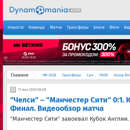
Новости
Команда
Матчи
Трансферы
Блоги
Фото
Ви
Главное
ЧМ-2026
Трансферы
Сыч
ПАОК
Назар Во
17 мая 2026 08:08
"Челси" – "Манчестер Сити" 0:1. 
Финал. Видеообзор матча
"Манчестер Сити" завоевал Кубок Англии.