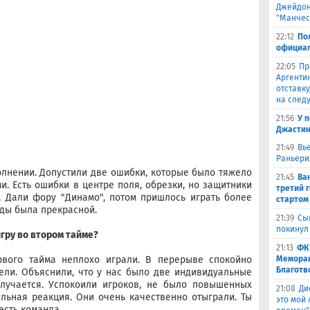
Джейдон
"Манчес
22:12
По
официал
22:05
Пр
Аргенти
отставку
на след
21:56
У 
Джастин
21:49
Вь
Раньери
лнении. Допустили две ошибки, которые было тяжело
21:45
Ва
и. Есть ошибки в центре поля, обрезки, но защитники
третий 
. Дали фору "Динамо", потом пришлось играть более
стартом
ды была прекрасной.
21:39
Сы
покинул
игру во втором тайме?
21:13
ФК
вого тайма неплохо играли. В перерыве спокойно
Меморан
Благотв
ели. Объяснили, что у нас было две индивидуальные
случается. Успокоили игроков, не было повышенных
21:08
Ди
льная реакция. Они очень качественно отыграли. Ты
это мой
есть команда.