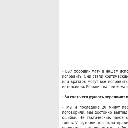
- Был хороший матч в нашем испо
исправить. Они стали критическим
или вратарь могут все исправить
интенсивно. Реакция нашей коман
- За счет чего удалось переломит 
- Мы и последние 20 минут пер
поговорили. Мы достойно выгляд
ошибки. Не тактические. Такое 
тонов. У футболистов была прави
понимаешь как тренер, что у тебя 