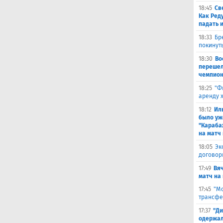
18:45
Св
Как Ред
падать 
18:33
Бр
покинут
18:30
Во
перешел
чемпион
18:25
"Ф
аренду 
18:12
Ил
было уж
"Караба
на матч 
18:05
Эк
договор
17:49
Вя
матч на
17:45
"Мо
трансфе
17:37
"Ди
одержал