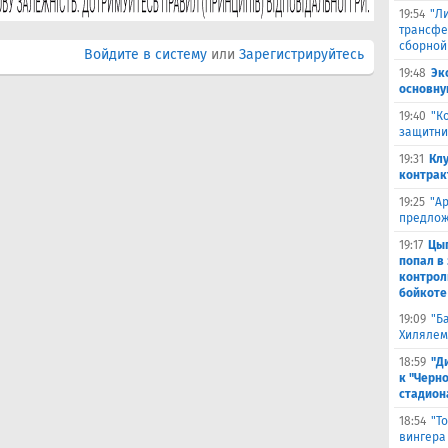
19:54
"Л
трансфе
сборной
Войдите в систему
или
Зарегистрируйтесь
19:48
Эк
основну
19:40
"К
защитни
19:31
Кл
контрак
19:25
"А
предлож
19:17
Цыг
попал в
контрол
бойкоте
19:09
"Б
Хилялем
18:59
"Д
к "Черн
стадион
18:54
"Т
вингера