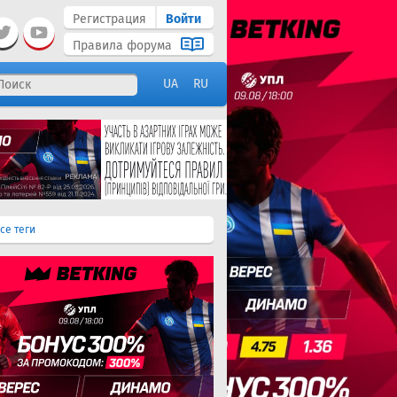
Регистрация
Войти
Правила форума
UA
RU
се теги