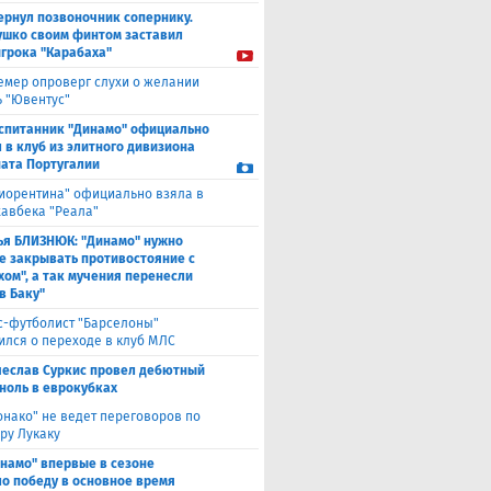
ернул позвоночник сопернику.
ушко своим финтом заставил
игрока "Карабаха"
емер опроверг слухи о желании
ь "Ювентус"
спитанник "Динамо" официально
 в клуб из элитного дивизиона
ата Португалии
иорентина" официально взяла в
хавбека "Реала"
ья БЛИЗНЮК: "Динамо" нужно
е закрывать противостояние с
хом", а так мучения перенесли
в Баку"
с-футболист "Барселоны"
ился о переходе в клуб МЛС
чеслав Суркис провел дебютный
 ноль в еврокубках
нако" не ведет переговоров по
ру Лукаку
намо" впервые в сезоне
о победу в основное время