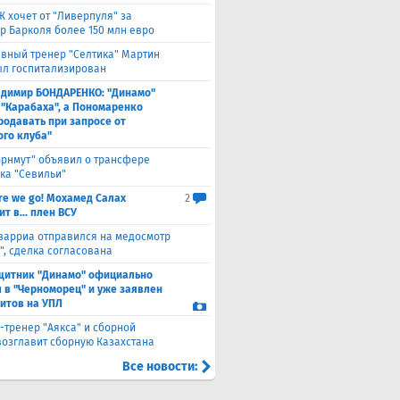
 хочет от "Ливерпуля" за
р Барколя более 150 млн евро
авный тренер "Селтика" Мартин
ыл госпитализирован
адимир БОНДАРЕНКО: "Динамо"
 "Карабаха", а Пономаренко
родавать при запросе от
ого клуба"
орнмут" объявил о трансфере
ка "Севильи"
re we go! Мохамед Салах
2
т в... плен ВСУ
варриа отправился на медосмотр
", сделка согласована
щитник "Динамо" официально
 в "Черноморец" и уже заявлен
ситов на УПЛ
-тренер "Аякса" и сборной
возглавит сборную Казахстана
Все новости: