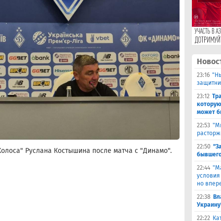
Новос
23:16
"Н
защитни
23:12
Тр
которую
может б
22:53
"М
расторж
22:50
"З
олоса" Руслана Костышина после матча с "Динамо".
бывшего
22:44
"М
условия
но впер
22:38
Вл
Украину
22:22
Ка