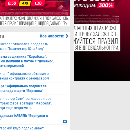
ти
Все новости:
ьюкасл" отказался продавать
ка в "Манчестер Юнайтед"
авма защитника "Карабаха",
 он получил в матче с "Динамо",
ыть серьезной
илан" официально объявил о
ении контракта с Беннасером
аря" официально подписала
 нападающего "Ворсклы"
анчестер Сити" согласовал все
 трансфера вратаря "Марселя",
еди еще медосмотр
адислав КАБАЕВ: "Вернулся в
"
тарский клуб подписывает