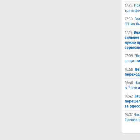
17:35
ПСЖ
трансфе
17:30
Гл
О'Нил б
17:19
Вл
сильнее
нужно п
серьезн
17:09
"Б
защитни
16:58
He
переходи
16:48
Ча
в "Челси
16:42
За
перешел
за одес
16:37
Экс
Греции 