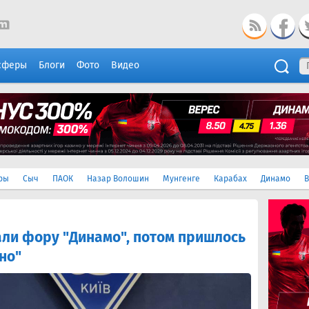
сферы
Блоги
Фото
Видео
ры
Сыч
ПАОК
Назар Волошин
Мунгенге
Карабах
Динамо
В
ли фору "Динамо", потом пришлось
но"