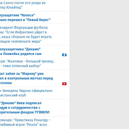
а Санчо после его ухода из
тер Юнайтед"
лузащитник "Колоса"
ьно перешел в "Левый Берег"
езидент Федерации футбола
ны: "Если Инфантино уйдет в
, наша сборная не будет играть
ующем чемпионате мира"
полузащитника "Динамо"
а Лонвейка родился сын
ери: "Манчини - большой тренер,
 - тоже отличный выбор"
нат забил за "Жирону" уже
гол в контрольных матчах перед
 сезона
н Зинедина Зидана официально
 испанский клуб
 "Динамо" Киев подписал
дум о сотрудничестве с
орительным фондом TYTANOVI
оманде: "Криштиану Роналду –
 любимый игрок "Реала" всех