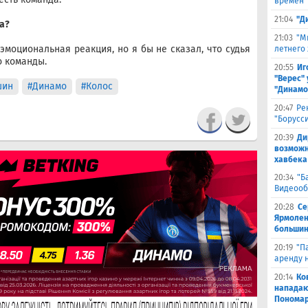
времен"
21:04
"Д
а?
21:03
"М
 эмоциональная реакция, но я бы не сказал, что судья
летнего
о команды.
20:55
Иг
"Верес" 
шин
#Динамо
#Колос
"Динамо
20:47
Ре
"Борусс
20:39
Ди
возможн
хавбека
20:34
"Б
Видеооб
20:28
Се
Ярмолен
большин
20:19
"П
аренду 
20:14
Ко
нападаю
Пономар