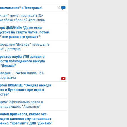
инамомания" в Телеграме!
10
илан" может подписать 32-
 хавбека сборной Аргентины
орь ЦЫГАНЫК: "Даже если
устоит на старте матча, потом
" все равно его дожмет"
кордсмен "Дженоа" перешел в
ию" Дортмунд
ректор клуба УПЛ заявил о
ости полноценного выкупа
 "Динамо"
авария" – "Астон Вилла" 2:1.
зор матча
ргей КОВАЛЕЦ: "Ожидал выхода
ко и Буяльского при игре в
стве"
арма" официально взяла в
нападающего "Аталанты"
валец признался, какого экс-
щего киевлян ему напоминает
енко: "Крепыш" с ДНК "Динамо"