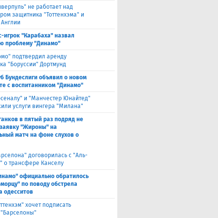
иверпуль" не работает над
ром защитника "Тоттенхэма" и
 Англии
с-игрок "Карабаха" назвал
ю проблему "Динамо"
омо" подтвердил аренду
ка "Боруссии" Дортмунд
уб Бундеслиги объявил о новом
те с воспитанником "Динамо"
рсеналу" и "Манчестер Юнайтед"
или услуги вингера "Милана"
анков в пятый раз подряд не
 заявку "Жироны" на
ьный матч на фоне слухов о
арселона" договорилась с "Аль-
" о трансфере Канселу
инамо" официально обратилось
оморцу" по поводу обстрела
а одесситов
оттенхэм" хочет подписать
 "Барселоны"