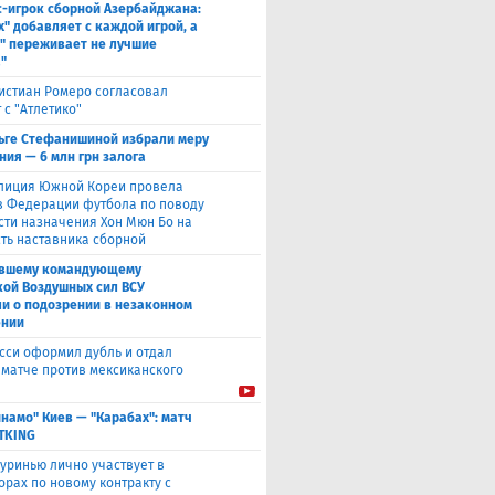
с-игрок сборной Азербайджана:
х" добавляет с каждой игрой, а
" переживает не лучшие
"
истиан Ромеро согласовал
 с "Атлетико"
ьге Стефанишиной избрали меру
ния — 6 млн грн залога
лиция Южной Кореи провела
в Федерации футбола по поводу
сти назначения Хон Мюн Бо на
ть наставника сборной
вшему командующему
кой Воздушных сил ВСУ
и о подозрении в незаконном
ении
сси оформил дубль и отдал
в матче против мексиканского
намо" Киев — "Карабах": матч
ETKING
уринью лично участвует в
орах по новому контракту с