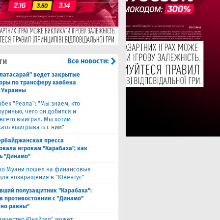
ти
Все новости:
алатасарай" ведет закрытые
оры по трансферу хавбека
 Украины
вбек "Реала": "Мы знаем, кто
оуринью, чего он добился и
 всего выиграл. Мы хотим
ать выигрывать с ним"
ербайджанская пресса
овала игрокам "Карабаха", как
ь "Динамо"
ло Муани пошел на финансовые
 для возвращения в "Ювентус"
вший полузащитник "Карабаха":
в противостоянии с "Динамо"
но равны"
анчестер Юнайтед" может