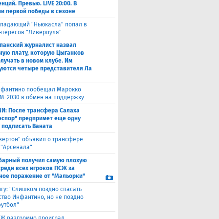
ций. Превью. LIVE 20:00. В
и первой победы в сезоне
падающий "Ньюкасла" попал в
нтересов "Ливерпуля"
панский журналист назвал
ную плату, которую Цыганков
олучать в новом клубе. Им
уются четыре представителя Ла
фантино пообещал Марокко
М-2030 в обмен на поддержку
И: После трансфера Салаха
нспор" предпримет еще одну
 подписать Ваната
вертон" объявил о трансфере
 "Арсенала"
барный получил самую плохую
среди всех игроков ПСЖ за
ное поражение от "Мальорки"
гу: "Слишком поздно спасать
ство Инфантино, но не поздно
футбол"
Ж разгромно проиграл