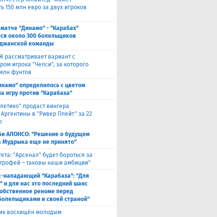
ь 150 млн евро за двух игроков
 матче "Динамо" - "Карабах"
ся около 300 болельщиков
джанской команды
Ж рассматривает вариант с
ом игрока "Челси", за которого
 млн фунтов
инамо" определилось с цветом
а игру против "Карабаха"
тлетико" продаст вингера
 Аргентины в "Ривер Плейт" за 22
о
би АЛОНСО: "Решение о будущем
 Мудрыка еще не принято"
тета: "Арсенал" будет бороться за
трофей – таковы наши амбиции"
с-нападающий "Карабаха": "Для
" и для нас это последний шанс
собственное реноме перед
болельщиками и своей страной"
ик восхищён молодым