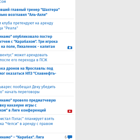
сом
вший главный тренер "Шахтера"
ьно возглавил "Аль-Ахли"
и клуба претендуют на аренду
а "Реала"
инамо" опубликовало постер
атчем с "Карабахом". Три игрока
 на поле, Пихаленок - капитан
вентус" может арендовать
 после его перехода в ПСЖ
ака дронов на Ярославль: под
мог оказаться НПЗ "Славнефть-
ьварес пообещал Деку убедить
ко" начать переговоры
инамо" провело предматчевую
вку накануне игры с
хом" в Лиге конференций
ристал Пэлас" планирует взять
ка "Челси" в аренду с правом
инамо" – "Карабах". Лига
6