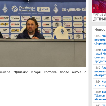
Новос
13:53
"Г
перегов
сборной
13:50
Ха
такой М
сколько
продолж
13:43
Аз
посовет
тренера "Динамо" Игоря Костюка после матча с
обыграт
13:24
Ко
уступки
13:20
Бы
"Шансы 
абсолют
13:10
"М