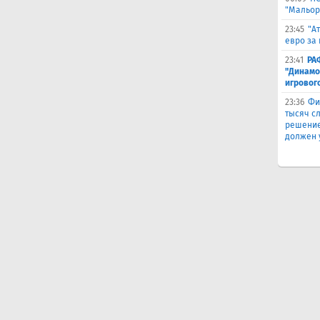
"Мальор
23:45
"А
евро за 
23:41
РА
"Динамо
игровог
23:36
Фи
тысяч с
решение
должен 