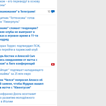
ком – его переведут в основу
оны"
инамомания" в Телеграме!
10
итник "Тоттенхэма" готов
 в "Ливерпуль"
инамо" сломает тенденцию?
кие клубы не выиграют в
ках в игровое время в 11-ти
подряд
рран Торрес подтвердил ПСЖ,
в перейти в парижский клуб
орь Костюк и Алексей Сыч
ись ожиданиями от матча с
хом" в Лиге конференций
ейпциг" подпишет нападающего
хайма" за 25 млн евро
ок "Челси" попросил Алонсо об
й замене, чтобы Мудрык вышел
 в матче с "Ювентусом"
нфранко Дзола возглавит
по развитию молодёжного
 в Италии