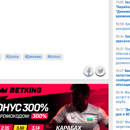
11:06
Эк
"Караба
"Динамо
времена
10:58
Кр
контракт
10:34
Ол
пресече
10:31
По
обыски 
#Шола
#Динамо
#Колос
законно
должнос
10:27
Бы
логисти
сообщил
обогащ
10:16
Ме
ассист 
клуба
10:11
"Ди
дня в B
10:07
Мо
перегов