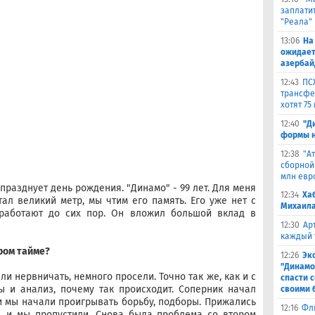
заплатит
"Реала"
13:06
На
ожидает
азербай
12:43
ПС
трансфер
хотят 75
12:40
"Д
формы н
12:38
"А
сборной
млн евр
празднует день рождения. "Динамо" - 99 лет. Для меня
12:34
Ха
тал великий метр, мы чтим его память. Его уже нет с
Михаила
 работают до сих пор. Он вложил большой вклад в
12:30
Ар
каждый 
ором тайме?
12:26
Эк
"Динамо
и нервничать, немного просели. Точно так же, как и с
спасти 
ы и анализ, почему так происходит. Соперник начал
своими 
 и мы начали проигрывать борьбу, подборы. Прижались
12:16
Фл
ь, и мы пропустили. Снова была проблема со втором