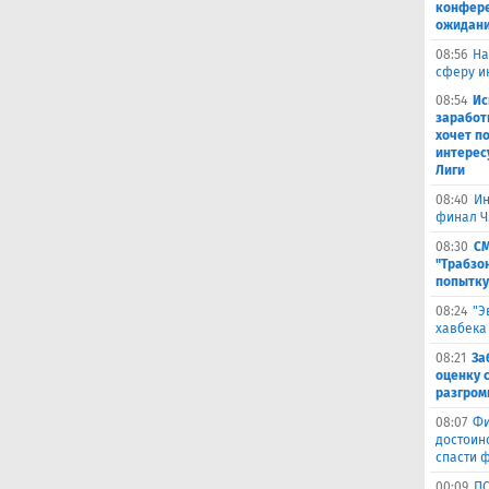
конферен
ожидани
08:56
На
сферу и
08:54
Ис
заработ
хочет п
интерес
Лиги
08:40
Ин
финал Ч
08:30
СМ
"Трабзо
попытку
08:24
"Э
хавбека
08:21
За
оценку 
разгром
08:07
Фи
достоин
спасти 
00:09
ПС