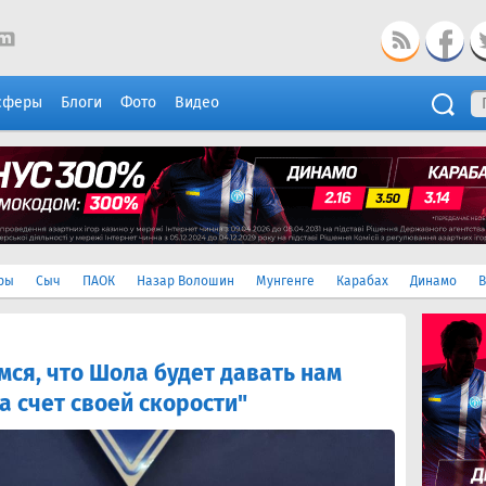
сферы
Блоги
Фото
Видео
ры
Сыч
ПАОК
Назар Волошин
Мунгенге
Карабах
Динамо
В
ся, что Шола будет давать нам
а счет своей скорости"