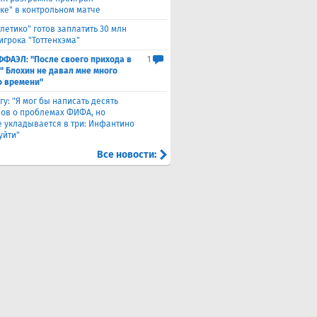
ке" в контрольном матче
тлетико" готов заплатить 30 млн
игрока "Тоттенхэма"
ФФАЭЛ: "После своего прихода в
1
" Блохин не давал мне много
о времени"
гу: "Я мог бы написать десять
лов о проблемах ФИФА, но
 укладывается в три: Инфантино
уйти"
Все новости: