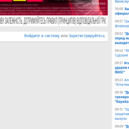
Винисиу
10:00
Бы
официал
09:57
Тр
форвард
09:52
"Д
Войдите в систему
или
Зарегистрируйтесь
перед м
выходят
09:43
"Ю
Судзуки
09:37
Ат
ударом 
ЯНОС"
09:23
Ал
"Атлети
09:18
"Д
трениро
"Караба
09:13
"К
защитни
выкупа
09:09
"Д