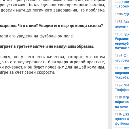
защитни
пропустил мяч. Но мы сделали своевременные замены,
"Барсел
и довели матч до логичного завершения. Но проблема
12:06
"Д
11:55
Защ
омаренко. Что с ним? Увидим его еще до конца сезона?
перейти
11:50
"Д
ители его увидели на футбольном поле.
Украинс
еврокуб
играет в третьем матче и не наилучшим образом.
матчах 
11:46
Фе
лялся, но у него есть качества, которые мы хотим
что гото
, что его неуверенность благодаря игровой практике,
и исчезнет, и он будет полезным для нашей команды.
11:30
Иг
игре за счет своей скорости.
поделил
"Караба
11:24
"Л
"Хоффен
11:19
Игр
обратно
на поле
11:16
Джа
проект 
футбола