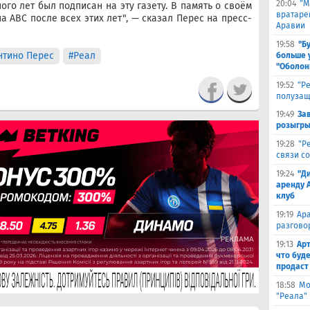
20:04
"М
ого лет был подписан на эту газету. В память о своём
вратаре
а ABC после всех этих лет", — сказал Перес на пресс-
Аравии
19:58
"Б
тино Перес
#Реал
больше 
"Оболон
19:52
"Р
полузащ
19:49
За
розыгры
19:28
"Р
связи с
19:24
"Д
аренду 
клуб
19:19
Ара
разгово
19:13
Арт
что буд
продаст
18:58
Мо
"Реала"