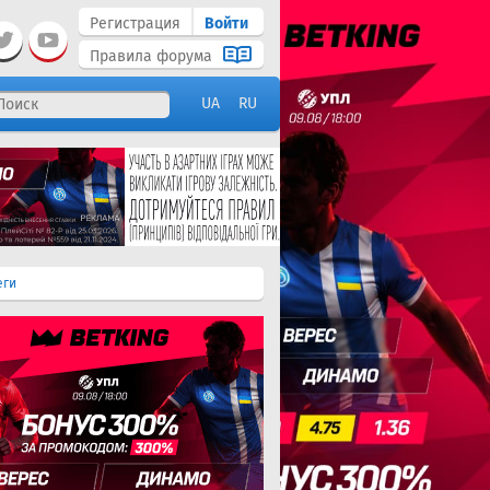
Регистрация
Войти
Правила форума
UA
RU
еги