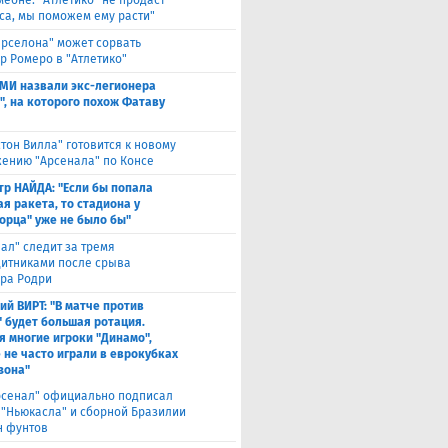
меоне: "Атлетико" не продаст
са, мы поможем ему расти"
арселона" может сорвать
р Ромеро в "Атлетико"
СМИ назвали экс-легионера
", на которого похож Фатаву
стон Вилла" готовится к новому
ению "Арсенала" по Консе
тр НАЙДА: "Если бы попала
я ракета, то стадиона у
орца" уже не было бы"
еал" следит за тремя
итниками после срыва
ра Родри
ий ВИРТ: "В матче против
" будет большая ротация.
я многие игроки "Динамо",
 не часто играли в еврокубках
зона"
рсенал" официально подписал
 "Ньюкасла" и сборной Бразилии
н фунтов