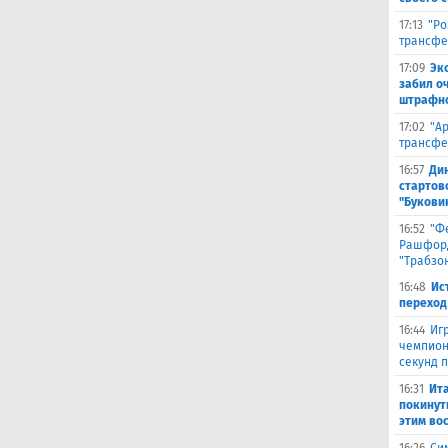
17:13
"Ро
трансфе
17:09
Эк
забил о
штрафно
17:02
"А
трансфе
16:57
Ди
стартов
"Букови
16:52
"Ф
Рашфорд
"Трабзо
16:48
Ис
переход
16:44
Иг
чемпион
секунд 
16:31
Ита
покинут
этим во