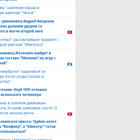
ма" заинтересована в
ре вингера "Челси"
с-динамовец Андрей Богданов
чень дальним ударом со
го в матче второй лиги
рсенал" рассматривает вариант с
ром вингера "Ювентуса"
намовец Маткевич выйдет в
ом составе "Оболони" на игру с
ной"
енербахче" нацелился на
а после ухода Салаха в
нспор"
точник: Клуб УПЛ отложил
 испанского легионера
рока в элитном дивизионе
ата Эстонии заменили спустя 13
после начала матча
льянская пресса: Трубин хочет
ь "Бенфику", а "Ювентус" готов
спользоваться"