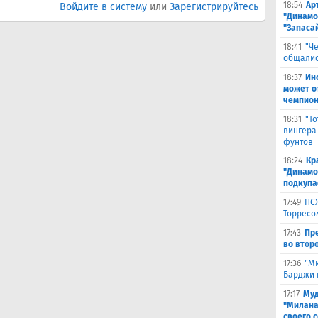
18:54
Ар
Войдите в систему
или
Зарегистрируйтесь
"Динамо
"Запаса
18:41
"Ч
общалис
18:37
Ин
может о
чемпион
18:31
"Т
вингера
фунтов
18:24
Кр
"Динамо"
подкупа
17:49
ПС
Торресо
17:43
Пр
во второ
17:36
"М
Барджи 
17:17
Муд
"Милана
своего 