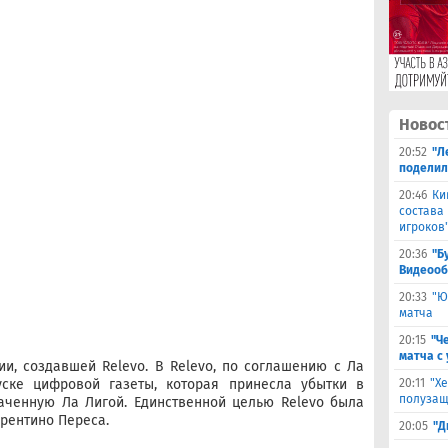
Новос
20:52
"Л
поделил
20:46
Ки
состава
игроков
20:36
"Б
Видеооб
20:33
"Ю
матча
20:15
"Ч
матча с
и, создавшей Relevo. В Relevo, по соглашению с Ла
уске цифровой газеты, которая принесла убытки в
20:11
"Х
полузащ
аченную Ла Лигой. Единственной целью Relevo была
орентино Переса.
20:05
"Д