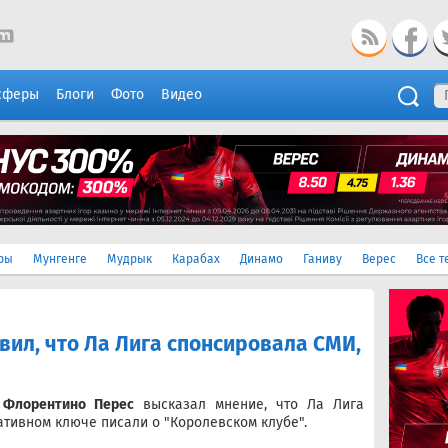
сферы
Блоги
Фото
Видео
ры
Мунгенге
Мудрык
Карабах
Динамо
Ганиву
Верес
Все т
ил, что Ла Лига спонсировала СМИ,
"
Флорентино Перес
высказал мнение, что Ла Лига
ативном ключе писали о "Королевском клубе".