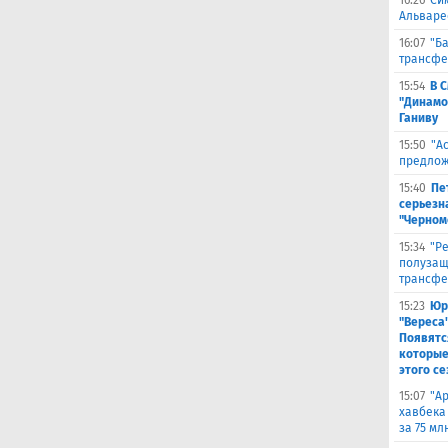
16:26
Си
Альваре
16:07
"Б
трансфе
15:54
В 
"Динамо
Ганиву
15:50
"А
предлож
15:40
Пе
серьезна
"Черном
15:34
"Р
полузащ
трансфе
15:23
Юр
"Вереса
Появятс
которые
этого се
15:07
"А
хавбека
за 75 мл