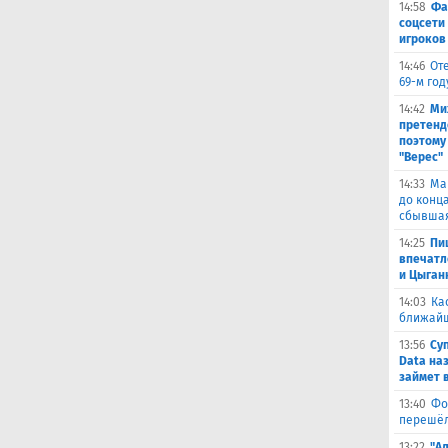
14:58
Фа
соцсети
игроков
14:46
От
69-м го
14:42
Ми
претенд
поэтому
"Верес"
14:33
Ма
до конц
сбывшая
14:25
Пи
впечатл
и Цыган
14:03
Ка
ближай
13:56
Су
Data на
займет 
13:40
Фо
перешёл
13:22
"А