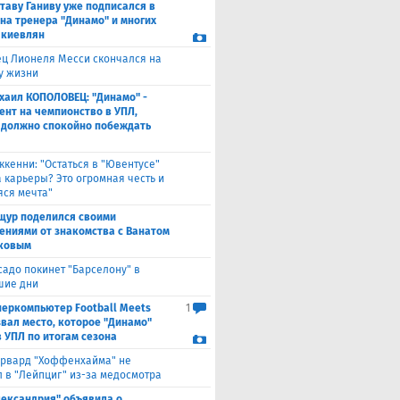
таву Ганиву уже подписался в
 на тренера "Динамо" и многих
 киевлян
ец Лионеля Месси скончался на
ду жизни
хаил КОПОЛОВЕЦ: "Динамо" -
ент на чемпионство в УПЛ,
 должно спокойно побеждать
ккенни: "Остаться в "Ювентусе"
а карьеры? Это огромная честь и
ся мечта"
щур поделился своими
ениями от знакомства с Ванатом
ковым
садо покинет "Барселону" в
шие дни
перкомпьютер Football Meets
1
звал место, которое "Динамо"
в УПЛ по итогам сезона
рвард "Хоффенхайма" не
 в "Лейпциг" из-за медосмотра
лександрия" объявила о