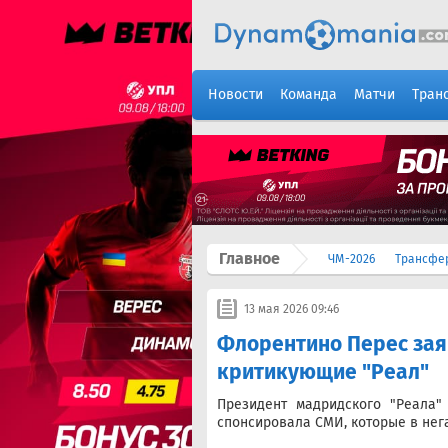
Новости
Команда
Матчи
Тран
Главное
ЧМ-2026
Трансфе
13 мая 2026 09:46
Флорентино Перес заяв
критикующие "Реал"
Президент мадридского "Реала
спонсировала СМИ, которые в нег