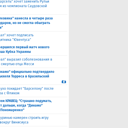
арсель" хочет заменить Рульи
м из чемпионата Саудовской
уковина" нанесла в четыре раза
ударов, но не смогла обыграть
ь"
еал" хочет подписать
итника "Ювентуса"
вершился первый матч нового
ша Кубка Украины
еал" выразил соболезнования в
о смертью отца Месси
инамо" официально подтвердило
Анхеля Торреса в бразильский
ухо покидает "Барселону" после
ра с Фликом
ем КРАВЕЦ: "Страшно подумать,
ет дальше, когда "Динамо"
 Пономаренко"
уринью намерен строить игру
 вокруг Винисиуса