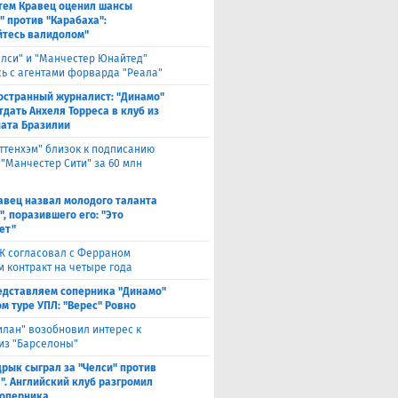
тем Кравец оценил шансы
" против "Карабаха":
йтесь валидолом"
елси" и "Манчестер Юнайтед"
ь с агентами форварда "Реала"
остранный журналист: "Динамо"
тдать Анхеля Торреса в клуб из
ата Бразилии
оттенхэм" близок к подписанию
 "Манчестер Сити" за 60 млн
авец назвал молодого таланта
, поразившего его: "Это
ет"
Ж согласовал с Ферраном
м контракт на четыре года
едставляем соперника "Динамо"
м туре УПЛ: "Верес" Ровно
илан" возобновил интерес к
из "Барселоны"
рык сыграл за "Челси" против
". Английский клуб разгромил
соперника