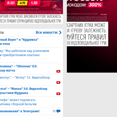
ти
Все новости:
евый Берег" и "Кудривка"
и очки
ву: "Мы работаем над усилением
 и приобретением опытных
"
уковина" – "Оболонь" 0:0.
зор матча
вентус" – "Интер" 1:2. Видеообзор
елси" – "Милан" 3:0. Видеообзор
 участием Мудрыка
етафе" может подписать
итника сборной Бельгии
инамомания" в Телеграме!
10