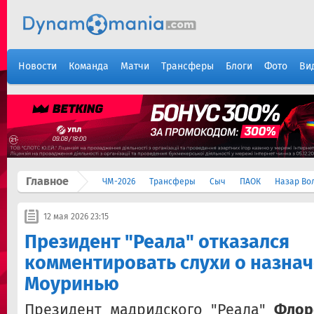
Новости
Команда
Матчи
Трансферы
Блоги
Фото
Ви
Главное
ЧМ-2026
Трансферы
Сыч
ПАОК
Назар Во
12 мая 2026 23:15
Президент "Реала" отказался
комментировать слухи о назна
Моуринью
Президент мадридского "Реала"
Флор