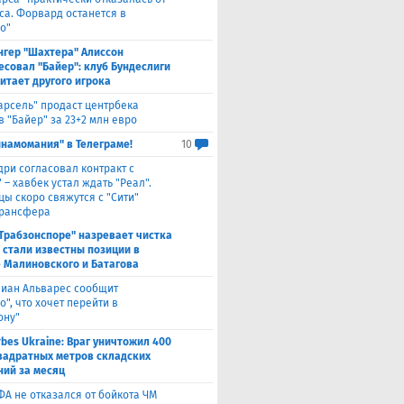
са. Форвард останется в
о"
нгер "Шахтера" Алиссон
есовал "Байер": клуб Бундеслиги
итает другого игрока
арсель" продаст центрбека
 "Байер" за 23+2 млн евро
инамомания" в Телеграме!
10
дри согласовал контракт с
 – хавбек устал ждать "Реал".
цы скоро свяжутся с "Сити"
трансфера
"Трабзонспоре" назревает чистка
: стали известны позиции в
 Малиновского и Батагова
лиан Альварес сообщит
о", что хочет перейти в
ону"
rbes Ukraine: Враг уничтожил 400
вадратных метров складских
ий за месяц
ФА не отказался от бойкота ЧМ