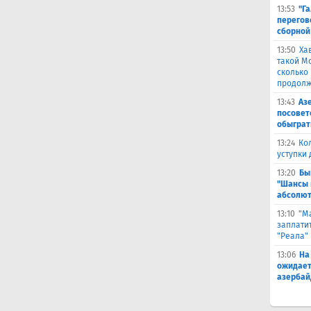
13:53
"Г
перегов
сборной
13:50
Ха
такой М
сколько
продолж
13:43
Аз
посовет
обыграт
13:24
Ко
уступки
13:20
Бы
"Шансы 
абсолют
13:10
"М
заплатит
"Реала"
13:06
На
ожидает
азербай