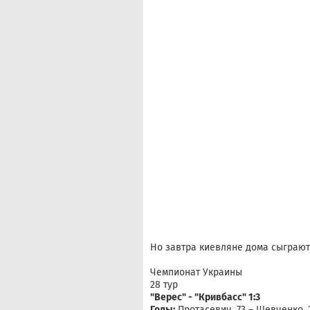
Но завтра киевляне дома сыграют 
Чемпионат Украины
28 тур
"Верес" - "Кривбасс" 1:3
Голы:
Протасевич, 73 – Шевченко, 2