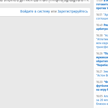
17:09
В 
готовит
против 
Войдите в систему
или
Зарегистрируйтесь
16:51
"Ар
соглаше
16:49
Ри
арбитро
16:38
"А
"Атлетик
млн евр
трансфе
16:26
"П
мужикам
обратил
"Караба
16:21
Эме
"Астон 
16:20
"Ф
футболе
на игру
16:05
Ал
за 20 мл
близок 