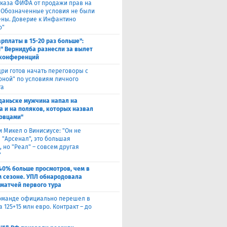
тказа ФИФА от продажи прав на
 "Обозначенные условия не были
ны. Доверие к Инфантино
о"
арплаты в 15-20 раз больше":
" Вернидуба разнесли за вылет
 конференций
ри готов начать переговоры с
оной" по условиям личного
та
Гданьске мужчина напал на
а и на поляков, которых назвал
овцами"
и Микел о Винисиусе: "Он не
 "Арсенал", это большая
 но "Реал" – совсем другая
"
40% больше просмотров, чем в
 сезоне. УПЛ обнародовала
 матчей первого тура
оманде официально перешел в
а 125+15 млн евро. Контракт – до