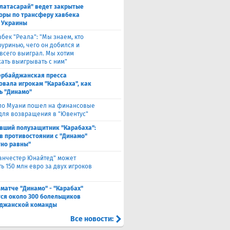
алатасарай" ведет закрытые
оры по трансферу хавбека
 Украины
вбек "Реала": "Мы знаем, кто
оуринью, чего он добился и
 всего выиграл. Мы хотим
ать выигрывать с ним"
ербайджанская пресса
овала игрокам "Карабаха", как
ь "Динамо"
ло Муани пошел на финансовые
 для возвращения в "Ювентус"
вший полузащитник "Карабаха":
в противостоянии с "Динамо"
но равны"
анчестер Юнайтед" может
ь 150 млн евро за двух игроков
 матче "Динамо" - "Карабах"
ся около 300 болельщиков
джанской команды
Все новости: