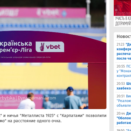
Новос
21:23
"Ди
конфере
распеча
после ч
20:55
ПС
у "Монак
контрак
20:53
Шо
хавбеко
20:51
Ви
"Реалом
объявле
20:44
Ди
" и ничья "Металлиста 1925" с "Карпатами" позволили
"Оболонь
мо" на расстояние одного очка.
работаю
19:50
"Б