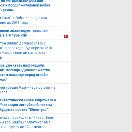
МИД РФ призвали россиян
ься к продолжительной войне
Украины
сенал" и Emirates продлили
ние до 2033 года
ццоли анализирует решения
в в 1-м туре УПЛ
стон Вилла" договорилась с
о" о переходе Руджери за 18+6
о – игрок еще не согласовал
р
ора уже стать настоящими
и": легенда "Динамо" жестко
ась к команде перед игрой с
хом"
ри убедил Мартинеса остаться в
Вилле"
антастически снова видеть его в
": реакция английской прессы
 Мудрыка против "Ювентуса"
ьмада переходит в "Ривер Плейт"
н евро. Хавбек "Атлетико" был
к трансферу во "Фламенго"