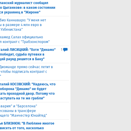
панский журналист сообщил
 о Цыганкове: в каком состоянии
ся украинец в "Жироне"
био Каннаваро: "У меня нет
ы в размере 4 млн евро в
 Узбекистана"
хамед Салах официально
л контракт с "Трабзонспором"
талий ЛИСИЦКИЙ: "Хотя "Динамо"
1
победит, судьба путевки в
ий раунд решится в Баку"
Диоманде прямо сейчас летит в
 чтобы подписать контракт с
"
талий КОСОВСКИЙ: "Надеюсь, что
 оборона "Динамо" не будет
ать проходной двор. Потому что
аступать на те же грабли"
авария" и "Барселона"
есованы в трансфере
щего "Манчестер Юнайтед"
ья БЛИЗНЮК: "В Люблине многое
висеть от того, насколько