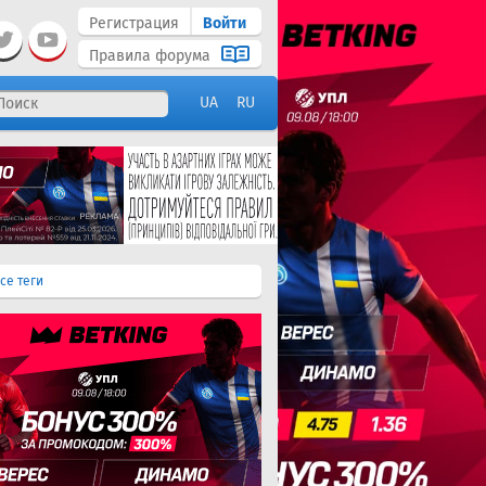
Регистрация
Войти
Правила форума
UA
RU
се теги