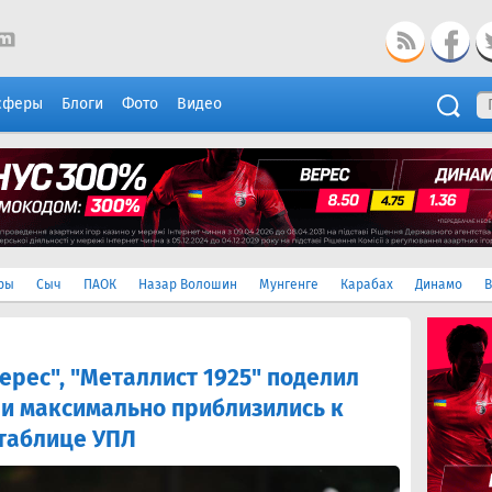
сферы
Блоги
Фото
Видео
ры
Сыч
ПАОК
Назар Волошин
Мунгенге
Карабах
Динамо
В
ерес", "Металлист 1925" поделил
ни максимально приблизились к
 таблице УПЛ