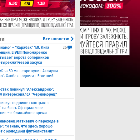
ти
Все новости:
намо" – "Карабах" 1:0. Лига
26
нций. LIVE!!! Пономаренко
тывает ворота соперников
етырехматчевой засухи
Ж за 50 млн евро купил Аклиуша
о". Хавбек подписал 5-летний
т
стак покинул "Александрию",
м интересовался "Черноморец"
нисиус подпишет контракт с
" на 6 лет. Официальное
ние – в ближайшее время
намовец Маткевич о переходе в
": "Я знаю, что здесь хорошо
т с молодыми футболистами"
арса" практически отказалась от