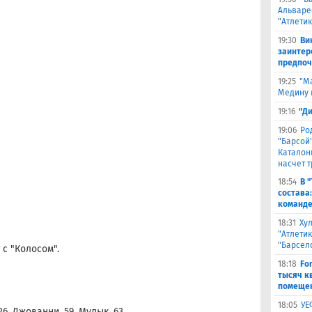
Альваре
"Атлетик
19:30
Ви
заинтер
предпоч
19:25
"М
Медину в
19:16
"Д
19:06
Ро
"Барсой"
Каталон
насчет 
18:54
В 
состава
команде
18:31
Ху
"Атлетик
"Барсел
с "Колосом".
18:18
Fo
тысяч к
помещен
18:05
УЕ
6, Джованни, 59, Мулык, 63