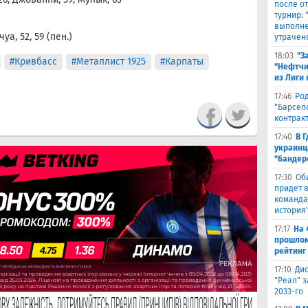
после о
турнир:
выполне
уа, 52, 59 (пен.)
утрачен
18:03
"З
#Кривбасс
#Металлист 1925
#Карпаты
"Нефтчи
из Лиги
17:46
Род
"Барсел
контрак
17:40
В 
украинц
"бандер
17:30
Об
придет в
команда,
история
17:17
На 
прошлом
рейтинг
17:10
Ди
"Реал" з
2033-го