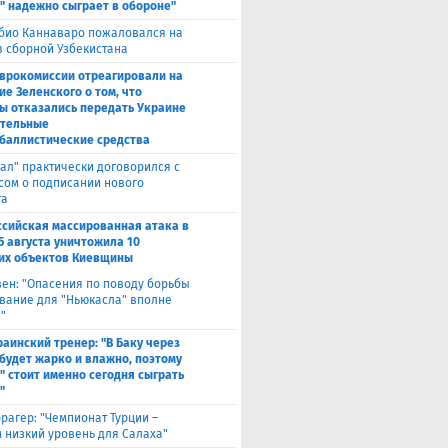
" надежно сыграет в обороне"
био Каннаваро пожаловался на
в сборной Узбекистана
Еврокомиссии отреагировали на
ие Зеленского о том, что
ы отказались передать Украине
тельные
баллистические средства
ал" практически договорился с
сом о подписании нового
та
ссийская массированная атака в
5 августа уничтожила 10
их объектов Киевщины
вен: "Опасения по поводу борьбы
вание для "Ньюкасла" вполне
"
раинский тренер: "В Баку через
будет жарко и влажно, поэтому
" стоит именно сегодня сыграть
"
рагер: "Чемпионат Турции –
 низкий уровень для Салаха"