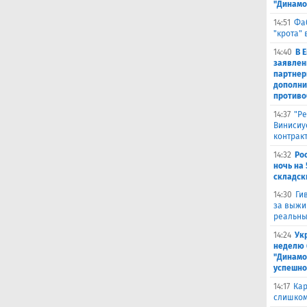
"Динамо
14:51
Фа
"крота" 
14:40
В 
заявлен
партнер
дополни
противо
14:37
"Ре
Винисиу
контрак
14:32
Ро
ночь на 
складск
14:30
Ги
за выжи
реальны
14:24
Ук
неделю 
"Динамо
успешно
14:17
Кар
слишком