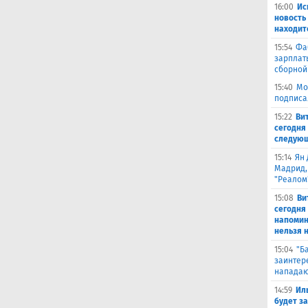
16:00
Ис
новость
находит
15:54
Фа
зарплат
сборной
15:40
Мо
подписа
15:22
Ви
сегодня 
следующ
15:14
Ян 
Мадрид,
"Реалом
15:08
Ви
сегодня
напомин
нельзя н
15:04
"Б
заинтер
нападаю
14:59
Ил
будет за