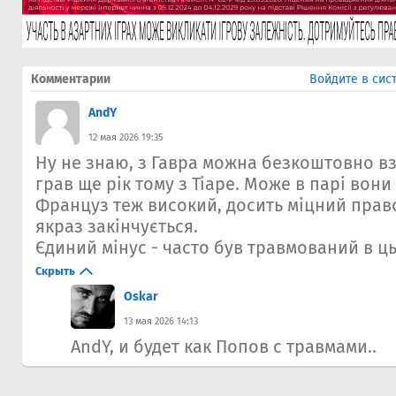
Комментарии
Войдите в сис
AndY
12 мая 2026 19:35
Ну не знаю, з Гавра можна безкоштовно вз
грав ще рік тому з Тіаре. Може в парі вони 
Француз теж високий, досить міцний прав
якраз закінчується.
Єдиний мінус - часто був травмований в ць
Скрыть
Oskar
13 мая 2026 14:13
AndY, и будет как Попов с травмами..