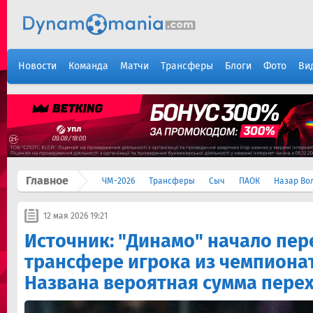
Новости
Команда
Матчи
Трансферы
Блоги
Фото
Ви
Главное
ЧМ-2026
Трансферы
Сыч
ПАОК
Назар Во
12 мая 2026 19:21
Источник: "Динамо" начало пер
трансфере игрока из чемпионат
Названа вероятная сумма пере