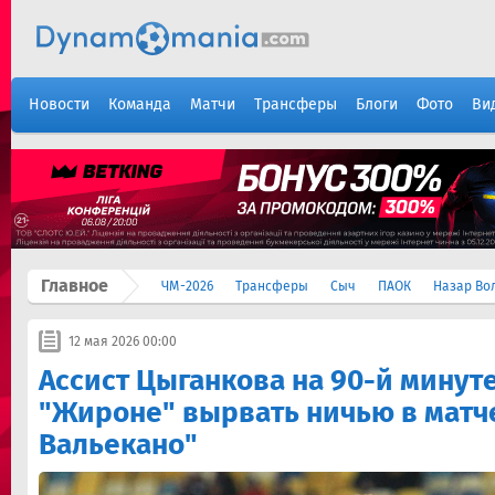
Новости
Команда
Матчи
Трансферы
Блоги
Фото
Ви
Главное
ЧМ-2026
Трансферы
Сыч
ПАОК
Назар Во
12 мая 2026 00:00
Ассист Цыганкова на 90-й минут
"Жироне" вырвать ничью в матче
Вальекано"