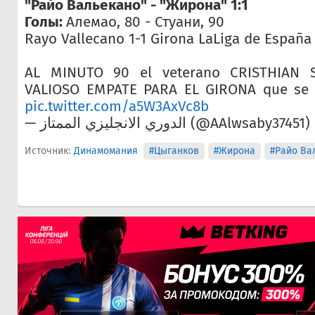
"Райо Вальекано" - "Жирона" 1:1
Голы:
Алемао, 80 - Стуани, 90
Rayo Vallecano 1-1 Girona LaLiga de España
AL MINUTO 90 el veterano CRISTHIAN S
VALIOSO EMPATE PARA EL GIRONA que se a
pic.twitter.com/a5W3AxVc8b
— الدوري الانجليزي الممتاز (@AAlwsaby37451)
Источник:
Динамомания
#Цыганков
#Жирона
#Райо Ва