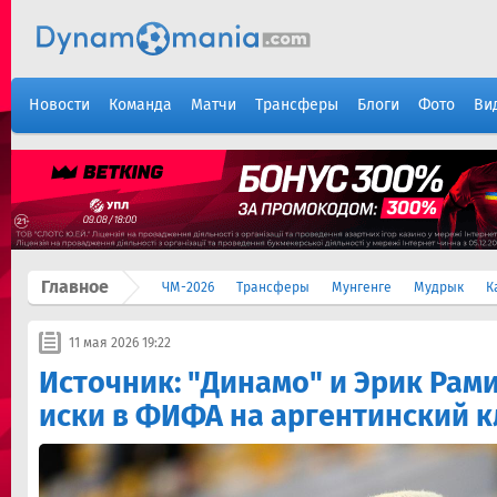
Новости
Команда
Матчи
Трансферы
Блоги
Фото
Ви
Главное
ЧМ-2026
Трансферы
Мунгенге
Мудрык
К
11 мая 2026 19:22
Источник: "Динамо" и Эрик Рам
иски в ФИФА на аргентинский к