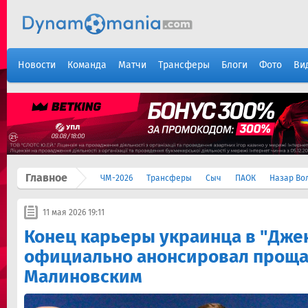
Новости
Команда
Матчи
Трансферы
Блоги
Фото
Ви
Главное
ЧМ-2026
Трансферы
Сыч
ПАОК
Назар Во
11 мая 2026 19:11
Конец карьеры украинца в "Джен
официально анонсировал проща
Малиновским