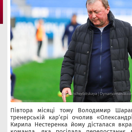
Півтора місяці тому Володимир Шара
тренерській кар’єрі очолив «Олександр
Кирила Нестеренка йому дісталася вкр
команда, яка посідала передостаннє м