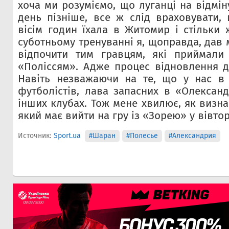
хоча ми розуміємо, що луганці на відмін
день пізніше, все ж слід враховувати
вісім годин їхала в Житомир і стільки 
суботньому тренуванні я, щоправда, дав
відпочити тим гравцям, які приймали 
«Поліссям». Адже процес відновлення д
Навіть незважаючи на те, що у нас в 
футболістів, лава запасних в «Олександ
інших клубах. Тож мене хвилює, як визна
який має вийти на гру із «Зорею» у вівтор
Источник:
Sport.ua
#Шаран
#Полесье
#Александрия