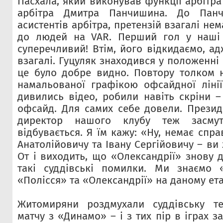
Пасхала, який виконував функції арбітра
арбітра Дмитра Панчишина. До Пан
асистентів арбітра, претензій взагалі нема
до людей на VAR. Перший гол у наші 
суперечливий! Втім, його відкидаємо, ад
взагалі. Гуцуляк знаходився у положенні 
це було добре видно. Повтору толком н
намальованої графікою офсайдної лінії
дивились відео, робили навіть скріни –
офсайд. Для самих себе довели. Презид
директор нашого клубу теж засму
відбувається. Я їм кажу: «Ну, немає спра
Анатолійовичу та Івану Сергійовичу – ви 
От і виходить, що «Олександрії» знову 
такі суддівські помилки. Ми знаємо «
«Полісся» та «Олександрії» на даному ета
Житомиряни роздмухали суддівську те
матчу з «Динамо» – і з тих пір в іграх з