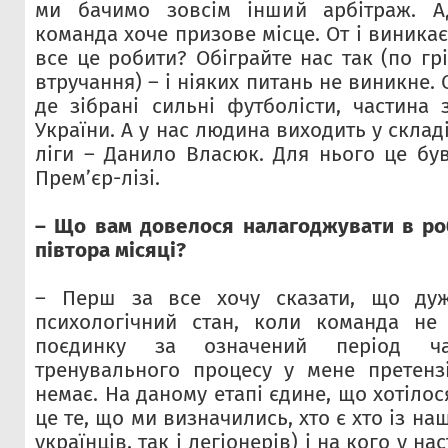
ми бачимо зовсім інший арбітраж. А
команда хоче призове місце. От і виникає
все це робити? Обіграйте нас так (по грі
втручання) – і ніяких питань не виникне.
де зібрані сильні футболісти, частина 
України. А у нас людина виходить у склад
ліги – Данило Власюк. Для нього це бу
Прем’єр-лізі.
– Що вам довелося налагоджувати в роб
півтора місяці?
– Перш за все хочу сказати, що дуж
психологічний стан, коли команда не
поєдинку за означений період ч
тренувального процесу у мене претенз
немає. На даному етапі єдине, що хотілос
це те, що ми визначились, хто є хто із на
українців, так і легіонерів) і на кого у на