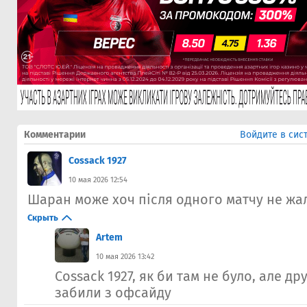
Комментарии
Войдите в сис
Cossack 1927
10 мая 2026 12:54
Шаран може хоч після одного матчу не жал
Скрыть
Artem
10 мая 2026 13:42
Cossack 1927, як би там не було, але д
забили з офсайду