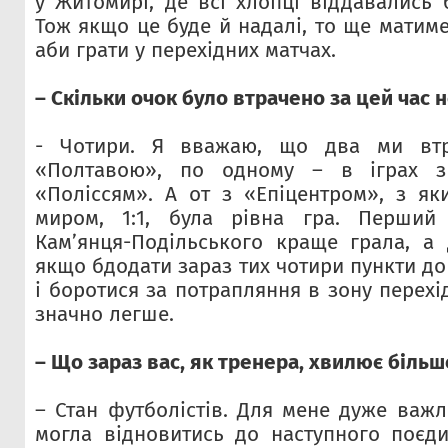
у Житомирі, де всі хлопці віддавались 
Тож якщо це буде й надалі, то ще матим
аби грати у перехідних матчах.
– Скільки очок було втрачено за цей час н
- Чотири. Я вважаю, що два ми втр
«Полтавою», по одному – в іграх з
«Поліссям». А от з «Епіцентром», з я
миром, 1:1, була рівна гра. Перший
Кам’янця-Подільського краще грала, а
якщо бдодати зараз тих чотири пункти д
і боротися за потрапляння в зону перехі
значно легше.
– Що зараз вас, як тренера, хвилює більш
– Стан футболістів. Для мене дуже важ
могла відновитись до наступного поєди