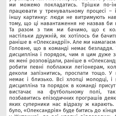
ми можемо покладатись. Трішки по-і
працювати у тренувальному процесі – 
іншу картинку: люди не витримують на
тому, що ці навантаження не назвав би 
Та разом з тим ми бачимо, що є кол
настільки дружній, як хотілось би бачит
раніше в «Олександрії». Але ми намагаєм
Головне, що в команді немає безладдя.
дисципліна і порядок, чим я цим дуже 
як мені розповідали, раніше в «Олександ
робити певні поблажки легіонерам, ко
деколи запізнитись, проспати тощо. У 
немає і близько. Всі хлопці молодці, і
дисципліна та порядок в команді присут
вистачає на футбольному полі, та
позбавитись епізодичних програшів деяк
яких суперники нас відразу ж карають.
було, «Олександрія» буде битись до кінця