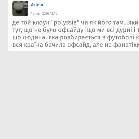
Artem
10 мая 2026 12:10
де той клоун "polyssia" чи як його там...я
тут, що не було офсайду іщо ми всі дурні і т
що людина, яка розбирається в футоболі к
вся країна бачила офсайд, але не фанатіки