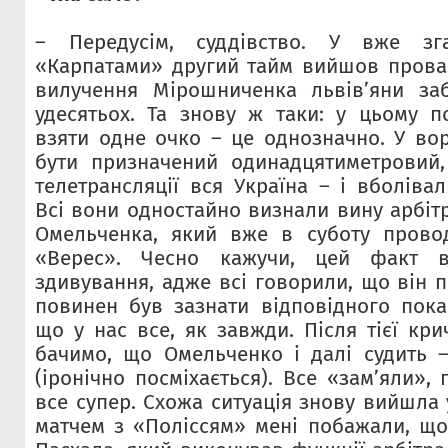
– Передусім, суддівство. У вже зг
«Карпатами» другий тайм вийшов прова
вилучення Мірошниченка львів’яни за
удесятьох. Та знову ж таки: у цьому 
взяти одне очко – це однозначно. У во
бути призначений одинадцятиметровий
телетрансляції вся Україна – і вболівал
Всі вони одностайно визнали вину арбіт
Омельченка, який вже в суботу прово
«Верес». Чесно кажучи, цей факт 
здивування, адже всі говорили, що він 
повинен був зазнати відповідного пока
що у нас все, як завжди. Після тієї кр
бачимо, що Омельченко і далі судить 
(іронічно посміхається). Все «зам’яли»,
все супер. Схожа ситуація знову вийшла
матчем з «Поліссям» мені побажали, що