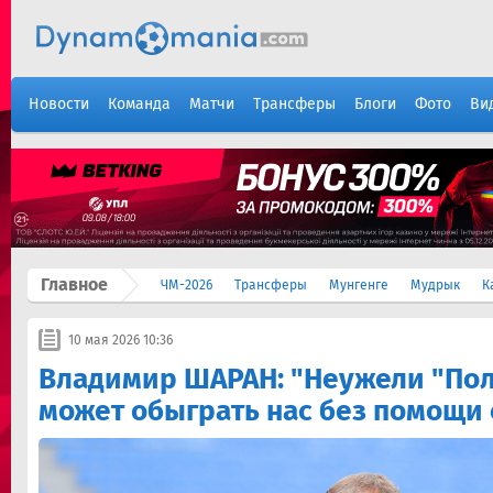
Новости
Команда
Матчи
Трансферы
Блоги
Фото
Ви
Главное
ЧМ-2026
Трансферы
Мунгенге
Мудрык
К
10 мая 2026 10:36
Владимир ШАРАН: "Неужели "Пол
может обыграть нас без помощи 