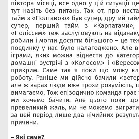
півтора місяці, все одно у цій ситуації 
тут навіть без питань. Так от, про нест
тайм з «Полтавою» був супер, другий тай
супер, перший тайм з «Карпатами»,
«Поліссям» теж заслуговують на відзнаку.
робили і могли досягти більшого – це т
поєдинку у нас було налагоджено. Але в
іграми, яких можна віднести до категор
домашні зустрічі з «Колосом» і «Вересо
прикрим. Саме так я поки що можу кл
роботу. Раніше ми дійсно бачили «вете
але ж зараз люди вже трохи розуміють, 
вимагаємо. Тож епізодично команда грає 
ми хочемо бачити. Але цього поки що
превеликий жаль, ми не можемо виграти
за цей період лише два нічийних результа
причини.
– Які саме?