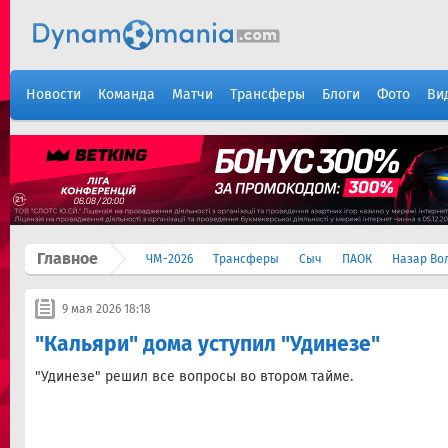
Новости
Команда
Матчи
Трансферы
Блоги
Фото
Ви
Главное
ЧМ-2026
Трансферы
Сыч
ПАОК
Назар Во
9 мая 2026 18:18
"Кальяри" дома уступил "Удинезе"
"Удинезе" решил все вопросы во втором тайме.