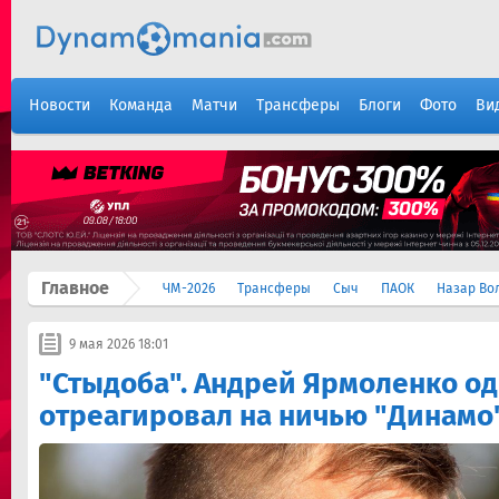
Новости
Команда
Матчи
Трансферы
Блоги
Фото
Ви
Главное
ЧМ-2026
Трансферы
Сыч
ПАОК
Назар Во
9 мая 2026 18:01
"Стыдоба". Андрей Ярмоленко о
отреагировал на ничью "Динамо"